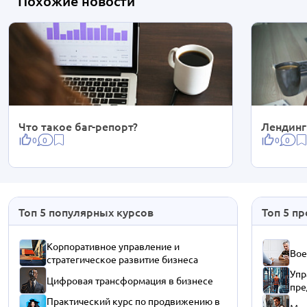
Похожие новости
Что такое баг-репорт?
Лендинг
0
0
0
0
Топ 5 популярных курсов
Топ 5 п
Корпоративное управление и
Вое
стратегическое развитие бизнеса
Упр
Цифровая трансформация в бизнесе
пре
Практический курс по продвижению в