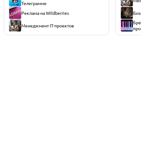
Мен
Телеграмме
Реклама на Wildberries
Биз
Бре
Менеджмент IT-проектов
про