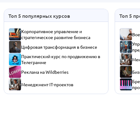
Топ 5 популярных курсов
Топ 5 п
Корпоративное управление и
Вое
стратегическое развитие бизнеса
Упр
Цифровая трансформация в бизнесе
пре
Практический курс по продвижению в
Мен
Телеграмме
Реклама на Wildberries
Биз
Бре
Менеджмент IT-проектов
про