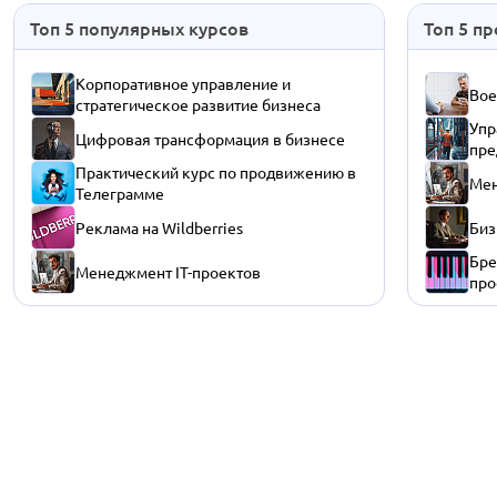
Топ 5 популярных курсов
Топ 5 п
Корпоративное управление и
Вое
стратегическое развитие бизнеса
Упр
Цифровая трансформация в бизнесе
пре
Практический курс по продвижению в
Мен
Телеграмме
Реклама на Wildberries
Биз
Бре
Менеджмент IT-проектов
про