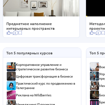
Предметное наполнение
Методол
интерьерных пространств
проектн
0
0
0
0
Топ 5 популярных курсов
Топ 5 п
Корпоративное управление и
Вое
стратегическое развитие бизнеса
Упр
Цифровая трансформация в бизнесе
пре
Практический курс по продвижению в
Мен
Телеграмме
Реклама на Wildberries
Биз
Бре
Менеджмент IT-проектов