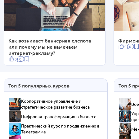
Как возникает баннерная слепота
Фирменн
или почему мы не замечаем
0
0
интернет-рекламу?
0
0
Топ 5 популярных курсов
Топ 5 п
Корпоративное управление и
Вое
стратегическое развитие бизнеса
Упр
Цифровая трансформация в бизнесе
пре
Практический курс по продвижению в
Мен
Телеграмме