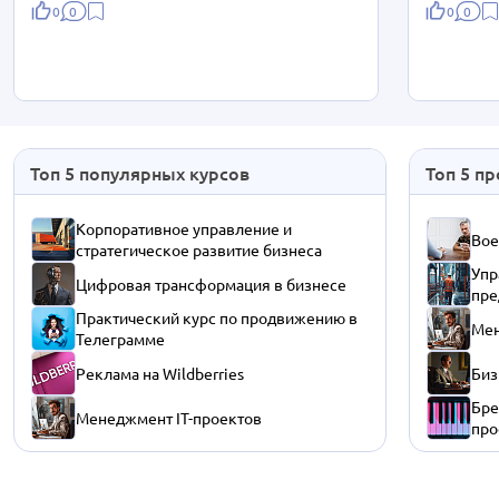
0
0
0
0
Топ 5 популярных курсов
Топ 5 п
Корпоративное управление и
Вое
стратегическое развитие бизнеса
Упр
Цифровая трансформация в бизнесе
пре
Практический курс по продвижению в
Мен
Телеграмме
Реклама на Wildberries
Биз
Бре
Менеджмент IT-проектов
про