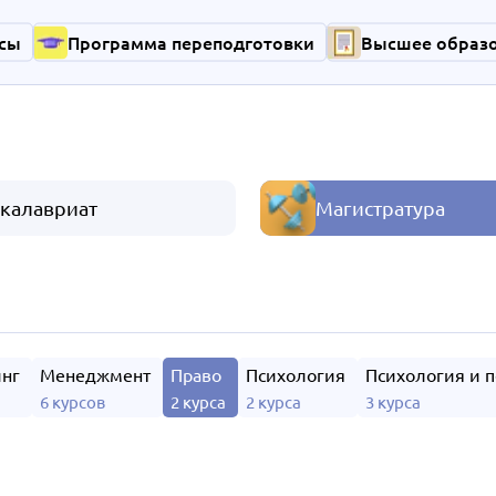
сы
Программа переподготовки
Высшее образ
калавриат
Магистратура
нг
Менеджмент
Право
Психология
Психология и 
6 курсов
2 курса
2 курса
3 курса