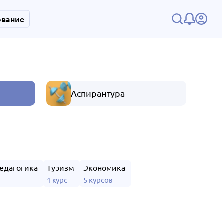
ование
Аспирантура
педагогика
Туризм
Экономика
1 курс
5 курсов