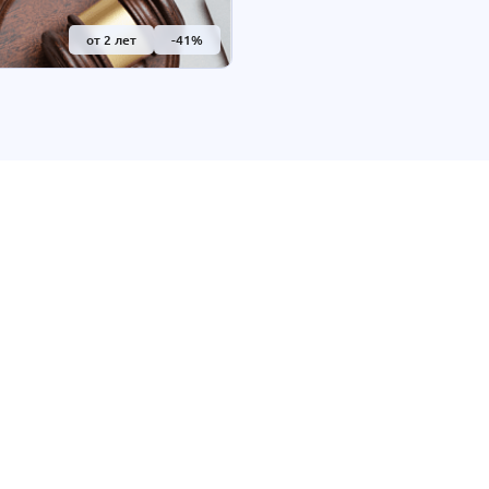
ие проходящих в России
 в области организации
от 2 лет
-41%
й власти, гражданского
оизводства, включая
нение высших судов страны.
еподготовки
вание