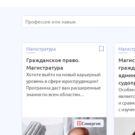
Магистратура
Магист
Гражданское право.
Магис
Магистратура
гражд
Хотите выйти на новый карьерный
админ
уровень в сфере юриспруденции?
судоп
Программа даст вам расширенные
Особен
знания по всем областям
являетс
гражданского права, включая
и срав
особенности судебных процессов
с изуче
по вопросам трудового и
практич
семейного права, тонкости
магист
Синергия
регулирования финансовых сделок
предпо
и патентного законодательства.