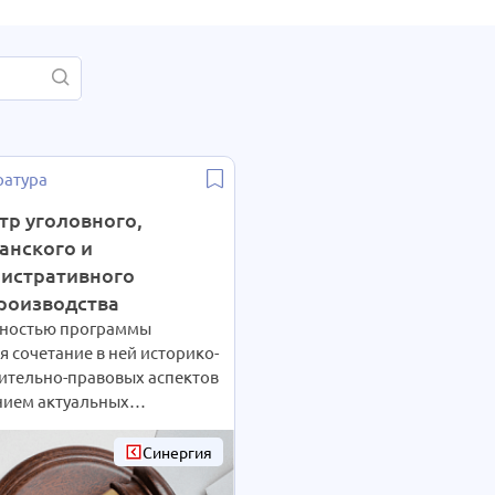
ратура
тр уголовного,
анского и
истративного
роизводства
ностью программы
я сочетание в ней историко-
нительно-правовых аспектов
нием актуальных
еских вопросов. В рамках
ерской программы
Синергия
лагается детальное