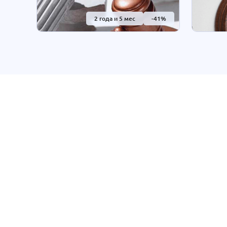
изучен
реформ
2 года и 5 мес
-41%
судебно
судопр
объеди
Курсы
Программа пер
Высшее образо