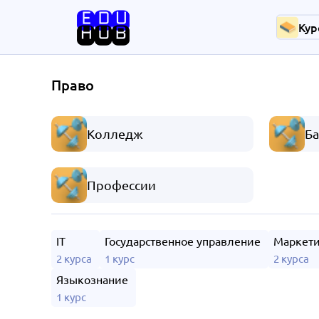
Кур
Право
Колледж
Ба
Профессии
IT
Государственное управление
Маркети
2 курса
1 курс
2 курса
Языкознание
1 курс