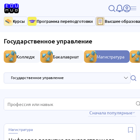
Курсы
Программа переподготовки
Высшее образов
Государственное управление
Колледж
Бакалавриат
Магистратура
Государственное управление
IT
2 курса
Сначала популярные
Государственное управление
1 курс
Маркетинг
2 курса
Магистратура
Менеджмент
6 курсов
Цифровое развитие государственного