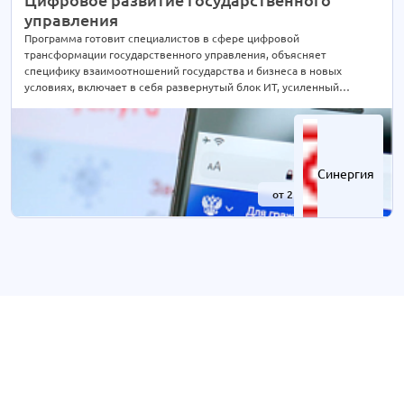
Право
2 курса
управления
Психология
Программа готовит специалистов в сфере цифровой
2 курса
трансформации государственного управления, объясняет
Психология и педагогика
3 курса
специфику взаимоотношений государства и бизнеса в новых
условиях, включает в себя развернутый блок ИТ, усиленный
Туризм
1 курс
финансово-экономическими и управленческими дисциплинами,
Экономика
5 курсов
отражающими специфику профиля.
Языкознание
1 курс
Синергия
от 2 лет
-41%