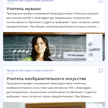
Предметная подготовка учителей
Экономика
63 курса
Учитель музыки
Экспертиза и оценка
12 курсов
Программа профессиональной переподготовки «Учитель музыки»
Эксплуатация
4 курса
рассчитана на 820 ч. Благодаря дистанционным технологиям
интенсивность обучения студенты выбирают сами согласно своим
Электроэнергетика
40 курсов
предпочтениям. При Вашем желании длительность курса может
Юриспруденция
62 курса
быть экстерном СОКРАЩЕНА В 2 РАЗА! Подробности уточняйте по
телефону на сайте или отправьте нам заявку для консультации.
ИПО
10 Месяцев
-67%
Предметная подготовка учителей
Учитель изобразительного искусства
Программа профессиональной переподготовки «Учитель
изобразительного искусства» рассчитана на 750 ч. Благодаря
дистанционным технологиям интенсивность обучения студенты
выбирают сами согласно своим предпочтениям. При Вашем
желании длительность курса может быть экстерном СОКРАЩЕНА В
2 РАЗА! Подробности уточняйте по телефону на сайте или отправьте