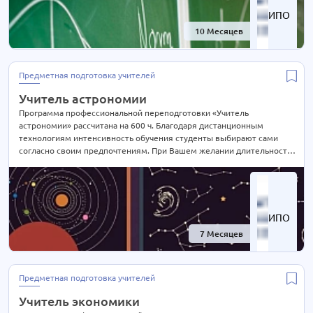
ИПО
10 Месяцев
-67%
Предметная подготовка учителей
Учитель астрономии
Программа профессиональной переподготовки «Учитель
астрономии» рассчитана на 600 ч. Благодаря дистанционным
технологиям интенсивность обучения студенты выбирают сами
согласно своим предпочтениям. При Вашем желании длительность
курса может быть экстерном СОКРАЩЕНА В 2 РАЗА! Подробности
уточняйте по телефону на сайте или отправьте нам заявку для
консультации.
ИПО
7 Месяцев
-67%
Предметная подготовка учителей
Учитель экономики