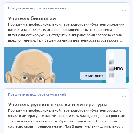
Менеджмент в различных сферах
9 курсов
Предметная подготовка учителей
Металлургия
12 курсов
Учитель биологии
Метрология
6 курсов
Программа профессиональной переподготовки «Учитель биологии»
Нефтегазовое дело
18 курсов
рассчитана на 780 ч. Благодаря дистанционным технологиям
интенсивность обучения студенты выбирают сами согласно своим
Охрана труда и безопасность
25 курсов
предпочтениям. При Вашем желании длительность курса может
Педагогика
быть экстерном СОКРАЩЕНА В 2 РАЗА! Подробности уточняйте по
69 курсов
телефону на сайте или отправьте нам заявку для консультации.
Педагогика профессионального образования
46 курсов
Подъемные сооружения и лифты
8 курсов
ИПО
Пожарно-технический минимум (ПТМ)
3 курса
9 Месяцев
-77%
Практическая психология
24 курса
Предметная подготовка учителей
16 курсов
Предметная подготовка учителей
Продукты питания - технология производства
2 курса
Учитель русского языка и литературы
Проектирование
12 курсов
Программа профессиональной переподготовки «Учитель русского
Профессии
0 курсов
языка и литературы» рассчитана на 860 ч. Благодаря дистанционным
Психология
81 курс
технологиям интенсивность обучения студенты выбирают сами
согласно своим предпочтениям. При Вашем желании длительность
Реклама и PR
4 курса
курса может быть экстерном СОКРАЩЕНА В 2 РАЗА! Подробности