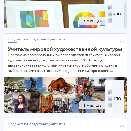
нам заявку для консультации.
ИПО
8 Месяцев
-67%
Предметная подготовка учителей
Учитель мировой художественной культуры
Программа профессиональной переподготовки «Учитель мировой
художественной культуры» рассчитана на 750 ч. Благодаря
дистанционным технологиям интенсивность обучения студенты
выбирают сами согласно своим предпочтениям. При Вашем
желании длительность курса может быть экстерном СОКРАЩЕНА В
2 РАЗА! Подробности уточняйте по телефону на сайте или отправьте
нам заявку для консультации.
ИПО
8 Месяцев
-67%
Предметная подготовка учителей