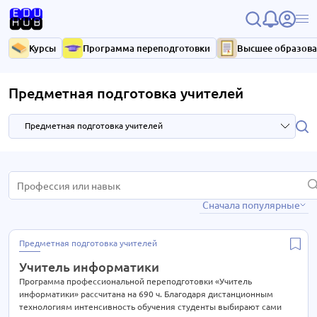
Курсы
Программа переподготовки
Высшее образов
Предметная подготовка учителей
Предметная подготовка учителей
HR и управление персоналом
3 курса
Сначала популярные
IT-технологии
37 курсов
Антикризисное управление
7 курсов
Предметная подготовка учителей
Библиотечное дело
4 курса
Учитель информатики
Бухгалтерия
33 курса
Программа профессиональной переподготовки «Учитель
информатики» рассчитана на 690 ч. Благодаря дистанционным
Высший менеджмент
33 курса
технологиям интенсивность обучения студенты выбирают сами
15