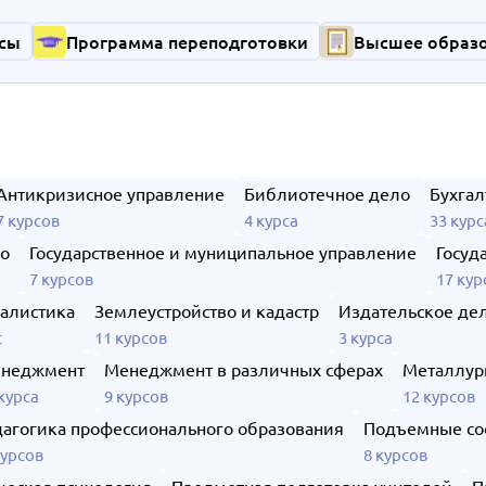
сы
Программа переподготовки
Высшее образ
Антикризисное управление
Библиотечное дело
Бухгал
7 курсов
4 курса
33 курс
ло
Государственное и муниципальное управление
Госуд
7 курсов
17 кур
алистика
Землеустройство и кадастр
Издательское де
с
11 курсов
3 курса
неджмент
Менеджмент в различных сферах
Металлур
курса
9 курсов
12 курсов
агогика профессионального образования
Подъемные со
курсов
8 курсов