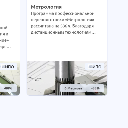
Метрология
Программа профессиональной
переподготовки «Метрология»
рассчитана на 536 ч. Благодаря
ной
дистанционным технологиям
ия и
интенсивность обучения студенты
ние»
выбирают сами согласно своим
даря
предпочтениям. При Вашем
ям
желании длительность курса
уденты
может быть экстерном
воим
ИПО
ИПО
СОКРАЩЕНА В 2 РАЗА!
м
Подробности уточняйте по
са
телефону на сайте или отправьте
-88%
нам заявку для консультации.
6 Месяцев
-88%
авьте
и.