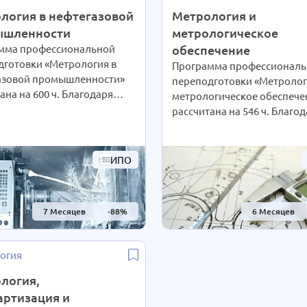
логия в нефтегазовой
Метрология и
ышленности
метрологическое
мма профессиональной
обеспечение
дготовки «Метрология в
Программа профессиональ
азовой промышленности»
переподготовки «Метролог
ана на 600 ч. Благодаря
метрологическое обеспече
ционным технологиям
рассчитана на 546 ч. Благо
вность обучения студенты
дистанционным технологи
ют сами согласно своим
интенсивность обучения ст
чтениям. При Вашем
выбирают сами согласно с
ИПО
и длительность курса
предпочтениям. При Ваше
быть экстерном
желании длительность кур
ЕНА В 2 РАЗА!
может быть экстерном
7 Месяцев
-88%
6 Месяцев
ности уточняйте по
СОКРАЩЕНА В 2 РАЗА!
у на сайте или отправьте
Подробности уточняйте по
вку для консультации.
телефону на сайте или отпр
огия
нам заявку для консультаци
логия,
артизация и