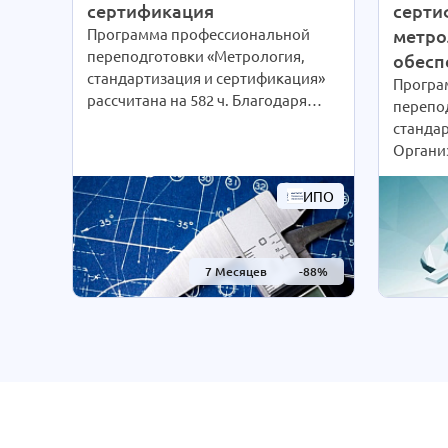
сертификация
серти
Программа профессиональной
метро
переподготовки «Метрология,
обесп
стандартизация и сертификация»
Програ
рассчитана на 582 ч. Благодаря
перепо
дистанционным технологиям
стандар
интенсивность обучения студенты
Органи
выбирают сами согласно своим
обеспе
предпочтениям. При Вашем
рассчит
ИПО
желании длительность курса
дистан
может быть экстерном
интенси
СОКРАЩЕНА В 2 РАЗА!
выбира
7 Месяцев
-88%
Подробности уточняйте по
предпо
телефону на сайте или отправьте
желани
нам заявку для консультации.
может 
СОКРАЩ
Подроб
телефон
нам зая