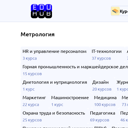
Кур
Метрология
HR и управление персоналом
IT-технологии
3 курса
37 курсов
Горная промышленность и маркшейдерское де
15 курсов
Диетология и нутрициология
Дизайн
Журн
1 курс
20 курсов
1 кур
Маркетинг
Машиностроение
Медицина
Ме
22 курса
1 курс
100 курсов
73 
Охрана труда и безопасность
Педагогика
Пед
25 курсов
69 курсов
46 