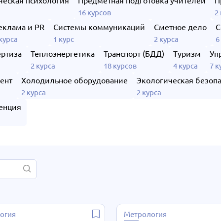
ческая психология
Предметная подготовка учителей
П
а
16 курсов
2
еклама и PR
Системы коммуникаций
Сметное дело
С
 курса
1 курс
2 курса
6
ертиза
Теплоэнергетика
Транспорт (БДД)
Туризм
Уп
2 курса
18 курсов
4 курса
7 к
ент
Холодильное оборудование
Экологическая безопа
2 курса
2 курса
енция
огия
Метрология