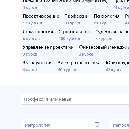
Пожарно-технический минимум (ПТМ)
Практи
3 курса
24 курс
Проектирование
Профессии
Психология
Р
12 курсов
0 курсов
81 курс
4
Стоматология
Строительство
Судебная эксп
6 курсов
100 курсов
8 курсов
Управление проектами
Финансовый менеджм
3 курса
3 курса
Эксплуатация
Электроэнергетика
Юриспруд
4 курса
40 курсов
62 курса
Метрология
Метрол