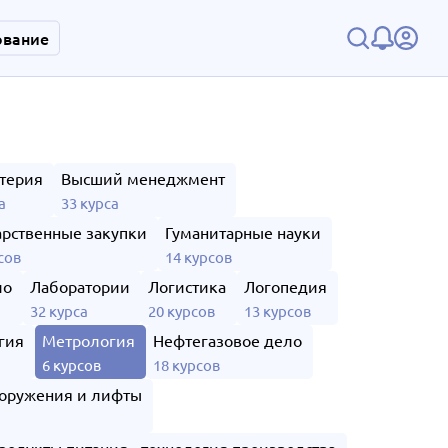
ование
терия
Высший менеджмент
а
33 курса
арственные закупки
Гуманитарные науки
сов
14 курсов
ло
Лаборатории
Логистика
Логопедия
32 курса
20 курсов
13 курсов
гия
Метрология
Нефтегазовое дело
6 курсов
18 курсов
оружения и лифты