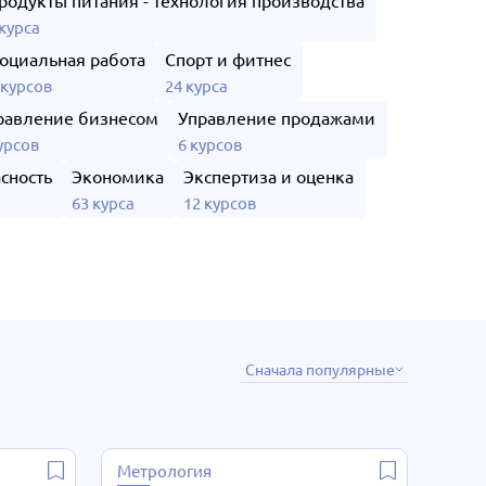
родукты питания - технология производства
 курса
оциальная работа
Спорт и фитнес
 курсов
24 курса
равление бизнесом
Управление продажами
урсов
6 курсов
сность
Экономика
Экспертиза и оценка
63 курса
12 курсов
Сначала популярные
Метрология