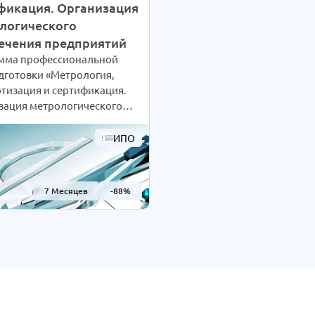
фикация. Организация
логического
ечения предприятий
мма профессиональной
дготовки «Метрология,
тизация и сертификация.
зация метрологического
чения предприятий»
ана на 600 ч. Благодаря
ИПО
ционным технологиям
вность обучения студенты
ют сами согласно своим
7 Месяцев
-88%
чтениям. При Вашем
и длительность курса
быть экстерном
ЕНА В 2 РАЗА!
ности уточняйте по
у на сайте или отправьте
вку для консультации.