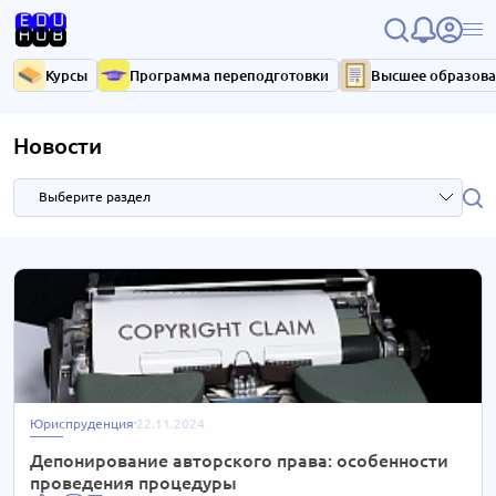
Курсы
Программа переподготовки
Высшее образов
Новости
Выберите раздел
В моменте
206 новостей
Психология
127 новостей
Строительство
102 новости
Юриспруденция
22.11.2024
Маркетинг
97 новостей
Депонирование авторского права: особенности
проведения процедуры
IT/ Разработка
100 новостей