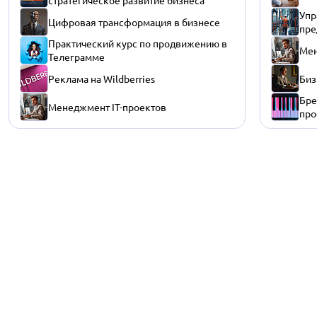
стратегическое развитие бизнеса
Упр
Цифровая трансформация в бизнесе
пре
Практический курс по продвижению в
Мен
Телеграмме
Реклама на Wildberries
Биз
Бре
Менеджмент IT-проектов
про