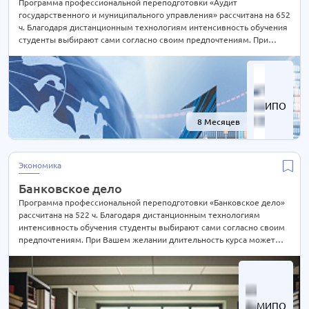
Программа профессиональной переподготовки «Аудит
государственного и муниципального управления» рассчитана на 652
ч. Благодаря дистанционным технологиям интенсивность обучения
студенты выбирают сами согласно своим предпочтениям. При
Вашем желании длительность курса может быть экстерном
СОКРАЩЕНА В 2 РАЗА! Подробности уточняйте по телефону на сайте
или отправьте нам заявку для консультации.
ИПО
8 Месяцев
-60%
Экономика
Банковское дело
Программа профессиональной переподготовки «Банковское дело»
рассчитана на 522 ч. Благодаря дистанционным технологиям
интенсивность обучения студенты выбирают сами согласно своим
предпочтениям. При Вашем желании длительность курса может
быть экстерном СОКРАЩЕНА В 2 РАЗА! Подробности уточняйте по
телефону на сайте или отправьте нам заявку для консультации.
МИПО