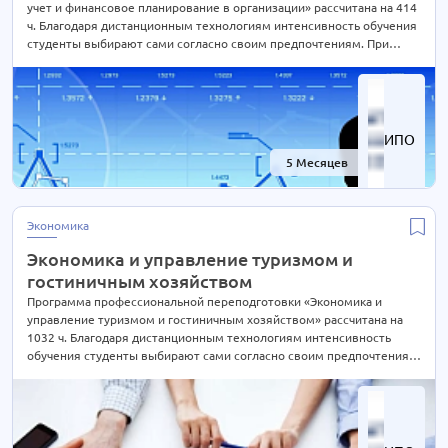
учет и финансовое планирование в организации» рассчитана на 414
Системы коммуникаций
1 курс
ч. Благодаря дистанционным технологиям интенсивность обучения
Сметное дело
2 курса
студенты выбирают сами согласно своим предпочтениям. При
Вашем желании длительность курса может быть экстерном
Социальная работа
6 курсов
СОКРАЩЕНА В 2 РАЗА! Подробности уточняйте по телефону на сайте
Спорт и фитнес
или отправьте нам заявку для консультации.
24 курса
Стоматология
6 курсов
ИПО
Строительство
100 курсов
5 Месяцев
-60%
Судебная экспертиза
8 курсов
Теплоэнергетика
2 курса
Экономика
Транспорт (БДД)
18 курсов
Экономика и управление туризмом и
Туризм
4 курса
гостиничным хозяйством
Управление бизнесом
7 курсов
Программа профессиональной переподготовки «Экономика и
управление туризмом и гостиничным хозяйством» рассчитана на
Управление продажами
6 курсов
1032 ч. Благодаря дистанционным технологиям интенсивность
Управление проектами
3 курса
обучения студенты выбирают сами согласно своим предпочтениям.
При Вашем желании длительность курса может быть экстерном
Финансовый менеджмент
3 курса
СОКРАЩЕНА В 2 РАЗА! Подробности уточняйте по телефону на сайте
Холодильное оборудование
2 курса
или отправьте нам заявку для консультации.
Экологическая безопасность
2 курса