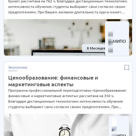
бумаг» рассчитана на 762 ч. Благодаря дистанционным технологиям
интенсивность обучения студенты выбирают сами согласно своим
предпочтениям. При Вашем желании длительность курса может
быть экстерном СОКРАЩЕНА В 2 РАЗА! Подробности уточняйте по
телефону на сайте или отправьте нам заявку для консультации.
МИПО
8 Месяцев
-30%
Экономика
Ценообразование: финансовые и
маркетинговые аспекты
Программа профессиональной переподготовки «Ценообразование:
финансовые и маркетинговые аспекты» рассчитана на 350 ч.
Благодаря дистанционным технологиям интенсивность обучения
студенты выбирают сами согласно своим предпочтениям. При
Вашем желании длительность курса может быть экстерном
СОКРАЩЕНА В 2 РАЗА! Подробности уточняйте по телефону на сайте
или отправьте нам заявку для консультации.
ИПО