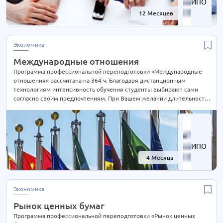
ИПО
Экономика
63 курса
12 Месяцев
-60%
Экспертиза и оценка
12 курсов
Эксплуатация
4 курса
Экономика
Электроэнергетика
40 курсов
Международные отношения
Юриспруденция
62 курса
Программа профессиональной переподготовки «Международные
отношения» рассчитана на 364 ч. Благодаря дистанционным
технологиям интенсивность обучения студенты выбирают сами
согласно своим предпочтениям. При Вашем желании длительность
курса может быть экстерном СОКРАЩЕНА В 2 РАЗА! Подробности
уточняйте по телефону на сайте или отправьте нам заявку для
консультации.
ИПО
4 Месяца
-60%
Экономика
Рынок ценных бумаг
Программа профессиональной переподготовки «Рынок ценных