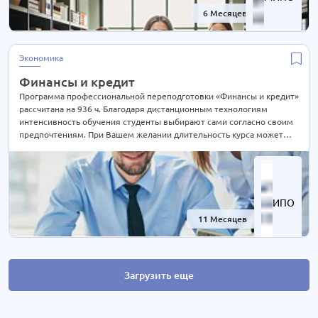
6 Месяцев
-40%
Экономика
Финансы и кредит
Программа профессиональной переподготовки «Финансы и кредит»
рассчитана на 936 ч. Благодаря дистанционным технологиям
интенсивность обучения студенты выбирают сами согласно своим
предпочтениям. При Вашем желании длительность курса может
быть экстерном СОКРАЩЕНА В 2 РАЗА! Подробности уточняйте по
телефону на сайте или отправьте нам заявку для консультации.
ИПО
11 Месяцев
-60%
Загрузить еще