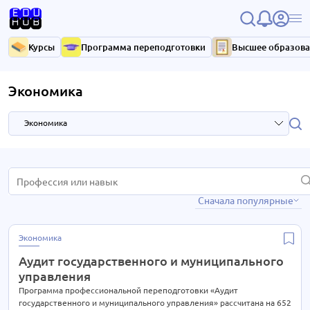
Курсы
Программа переподготовки
Высшее образов
Экономика
Экономика
HR и управление персоналом
3 курса
Сначала популярные
IT-технологии
37 курсов
Антикризисное управление
7 курсов
Экономика
Библиотечное дело
4 курса
Аудит государственного и муниципального
Бухгалтерия
33 курса
управления
Высший менеджмент
Программа профессиональной переподготовки «Аудит
33 курса
государственного и муниципального управления» рассчитана на 652
15