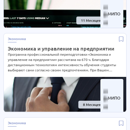
консультации.
МИПО
11 Месяцев
-30%
Экономика
Экономика и управление на предприятии
Программа профессиональной переподготовки «Экономика и
управление на предприятии» рассчитана на 670 ч. Благодаря
дистанционным технологиям интенсивность обучения студенты
выбирают сами согласно своим предпочтениям. При Вашем
желании длительность курса может быть экстерном СОКРАЩЕНА В
2 РАЗА! Подробности уточняйте по телефону на сайте или отправьте
нам заявку для консультации.
МИПО
8 Месяцев
-40%
Экономика