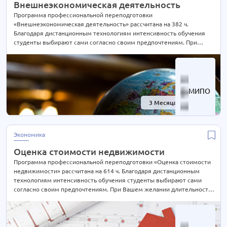
Внешнеэкономическая деятельность
Программа профессиональной переподготовки
«Внешнеэкономическая деятельность» рассчитана на 382 ч.
Благодаря дистанционным технологиям интенсивность обучения
студенты выбирают сами согласно своим предпочтениям. При
Вашем желании длительность курса может быть экстерном
СОКРАЩЕНА В 2 РАЗА! Подробности уточняйте по телефону на сайте
или отправьте нам заявку для консультации.
МИПО
3 Месяца
-30%
Экономика
Оценка стоимости недвижимости
Программа профессиональной переподготовки «Оценка стоимости
недвижимости» рассчитана на 614 ч. Благодаря дистанционным
технологиям интенсивность обучения студенты выбирают сами
согласно своим предпочтениям. При Вашем желании длительность
курса может быть экстерном СОКРАЩЕНА В 2 РАЗА! Подробности
уточняйте по телефону на сайте или отправьте нам заявку для
консультации.