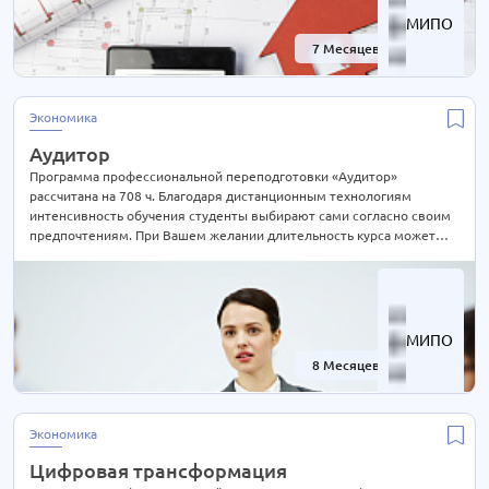
МИПО
7 Месяцев
-30%
Экономика
Аудитор
Программа профессиональной переподготовки «Аудитор»
рассчитана на 708 ч. Благодаря дистанционным технологиям
интенсивность обучения студенты выбирают сами согласно своим
предпочтениям. При Вашем желании длительность курса может
быть экстерном СОКРАЩЕНА В 2 РАЗА! Подробности уточняйте по
телефону на сайте или отправьте нам заявку для консультации.
МИПО
8 Месяцев
-40%
Экономика
Цифровая трансформация