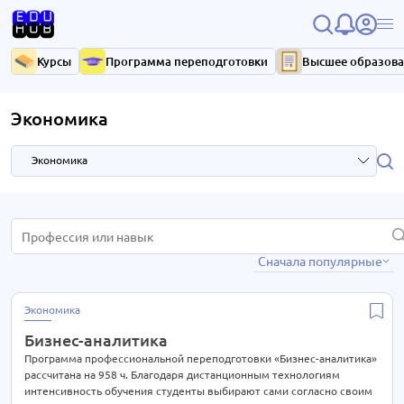
Курсы
Программа переподготовки
Высшее образов
Экономика
Экономика
HR и управление персоналом
3 курса
Сначала популярные
IT-технологии
37 курсов
Антикризисное управление
7 курсов
Экономика
Библиотечное дело
4 курса
Бизнес-аналитика
Бухгалтерия
33 курса
Программа профессиональной переподготовки «Бизнес-аналитика»
рассчитана на 958 ч. Благодаря дистанционным технологиям
Высший менеджмент
33 курса
интенсивность обучения студенты выбирают сами согласно своим
15