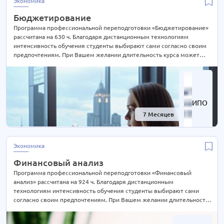
Экономика
Экономика
63 курса
Бюджетирование
Экспертиза и оценка
12 курсов
Программа профессиональной переподготовки «Бюджетирование»
Эксплуатация
4 курса
рассчитана на 630 ч. Благодаря дистанционным технологиям
интенсивность обучения студенты выбирают сами согласно своим
Электроэнергетика
40 курсов
предпочтениям. При Вашем желании длительность курса может
Юриспруденция
62 курса
быть экстерном СОКРАЩЕНА В 2 РАЗА! Подробности уточняйте по
телефону на сайте или отправьте нам заявку для консультации.
ИПО
7 Месяцев
-60%
Экономика
Финансовый анализ
Программа профессиональной переподготовки «Финансовый
анализ» рассчитана на 924 ч. Благодаря дистанционным
технологиям интенсивность обучения студенты выбирают сами
согласно своим предпочтениям. При Вашем желании длительность
курса может быть экстерном СОКРАЩЕНА В 2 РАЗА! Подробности
уточняйте по телефону на сайте или отправьте нам заявку для