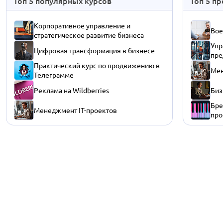
Топ 5 популярных курсов
Топ 5 п
Корпоративное управление и
Вое
стратегическое развитие бизнеса
Упр
Цифровая трансформация в бизнесе
пре
Практический курс по продвижению в
Мен
Телеграмме
Реклама на Wildberries
Биз
Бре
Менеджмент IT-проектов
про