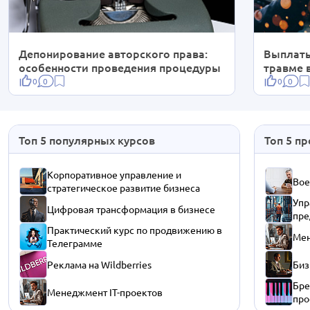
Депонирование авторского права:
Выплаты
особенности проведения процедуры
травме 
0
0
0
0
Топ 5 популярных курсов
Топ 5 п
Корпоративное управление и
Вое
стратегическое развитие бизнеса
Упр
Цифровая трансформация в бизнесе
пре
Практический курс по продвижению в
Мен
Телеграмме
Реклама на Wildberries
Биз
Бре
Менеджмент IT-проектов
про