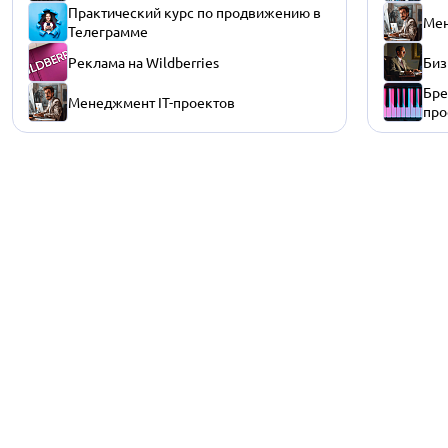
Практический курс по продвижению в
Мен
Телеграмме
Реклама на Wildberries
Биз
Бре
Менеджмент IT-проектов
про