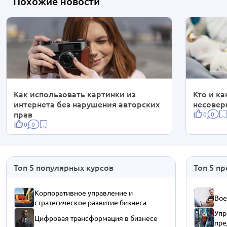
Похожие новости
Как использовать картинки из
Кто и к
интернета без нарушения авторских
несовер
прав
0
0
0
0
Топ 5 популярных курсов
Топ 5 п
Корпоративное управление и
Вое
стратегическое развитие бизнеса
Упр
Цифровая трансформация в бизнесе
пре