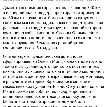
Диаметр основания горы составляет около 540 км,
а ее вершинная кальдера простирается примерно
на 80 км в окружности. Сама кальдера окружена
сложным массивом радиальных и концентрических
разломов, что свидетельствует о сложной истории
вулканической активности. Склоны Олимпа Монс
относительно пологие по сравнению со склонами
многих вулканов Земли, их средний уклон
составляет всего 5 градусов.
Считается, что вулканическая активность,
сформировавшая Олимп-Монс, была относительно
тихой и эффузивной, что привело к постепенному
накоплению лавовых потоков в течение миллионов
лет. Это контрастирует с взрывными извержениями,
в результате которых образовались многие из
самых высоких вулканов Земли. Отсутствие воды на
Марсе также способствовало формированию
обширных лавовых потоков, поскольку здесь не
было значительной эрозии от дождей или
ледников, которые могли бы сдерживать их рост.