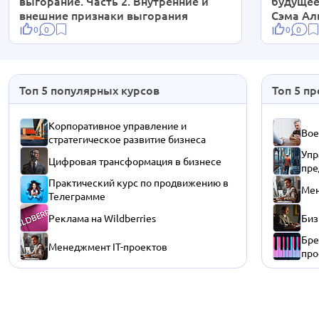
выгорание. Часть 2. Внутренние и
будущее
внешние признаки выгорания
Сэма Ал
0
0
0
0
Топ 5 популярных курсов
Топ 5 п
Корпоративное управление и
Вое
стратегическое развитие бизнеса
Упр
Цифровая трансформация в бизнесе
пре
Практический курс по продвижению в
Мен
Телеграмме
Реклама на Wildberries
Биз
Бре
Менеджмент IT-проектов
про