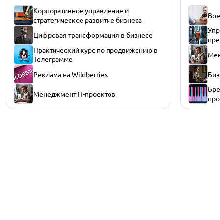
Корпоративное управление и
Вое
стратегическое развитие бизнеса
Упр
Цифровая трансформация в бизнесе
пре
Практический курс по продвижению в
Мен
Телеграмме
Реклама на Wildberries
Биз
Бре
Менеджмент IT-проектов
про