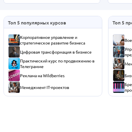
Топ 5 популярных курсов
Топ 5 п
Корпоративное управление и
Вое
стратегическое развитие бизнеса
Упр
Цифровая трансформация в бизнесе
пре
Практический курс по продвижению в
Мен
Телеграмме
Реклама на Wildberries
Биз
Бре
Менеджмент IT-проектов
про