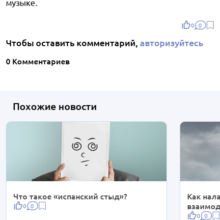
музыке.
0
0
Чтобы оставить комментарий,
авторизуйтесь
0 Комментариев
Похожие новости
Что такое «испанский стыд»?
Как нал
взаимод
0
0
0
0