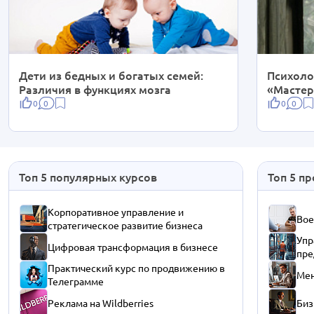
Дети из бедных и богатых семей:
Психоло
Различия в функциях мозга
«Мастер
0
0
0
0
Топ 5 популярных курсов
Топ 5 п
Корпоративное управление и
Вое
стратегическое развитие бизнеса
Упр
Цифровая трансформация в бизнесе
пре
Практический курс по продвижению в
Мен
Телеграмме
Реклама на Wildberries
Биз