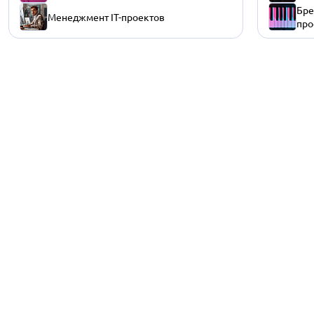
Бре
Менеджмент IT-проектов
про