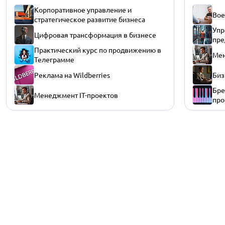
Корпоративное управление и
Вое
стратегическое развитие бизнеса
Упр
Цифровая трансформация в бизнесе
пре
Практический курс по продвижению в
Мен
Телеграмме
Реклама на Wildberries
Биз
Бре
Менеджмент IT-проектов
про