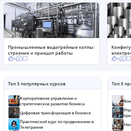
Промышленные водогрейные котлы:
Конфигу
строение и принцип работы
электро
0
0
0
0
Топ 5 популярных курсов
Топ 5 п
Корпоративное управление и
Вое
стратегическое развитие бизнеса
Упр
Цифровая трансформация в бизнесе
пре
Практический курс по продвижению в
Мен
Телеграмме