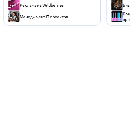
Реклама на Wildberries
Биз
Бре
Менеджмент IT-проектов
про