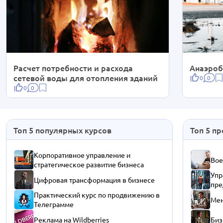
Расчет потребности и расхода
Анаэроб
сетевой воды для отопления зданий
0
0
0
0
Топ 5 популярных курсов
Топ 5 п
Корпоративное управление и
Вое
стратегическое развитие бизнеса
Упр
Цифровая трансформация в бизнесе
пре
Практический курс по продвижению в
Мен
Телеграмме
Реклама на Wildberries
Биз