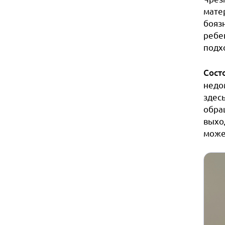
мате
боязн
ребе
подхо
Сост
недо
здес
обра
выхо
може