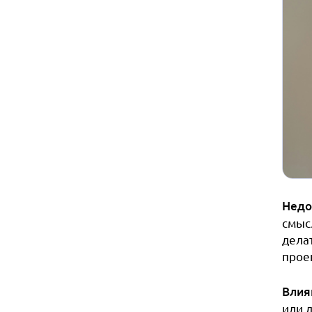
Недо
смыс
дела
проек
Влия
или 