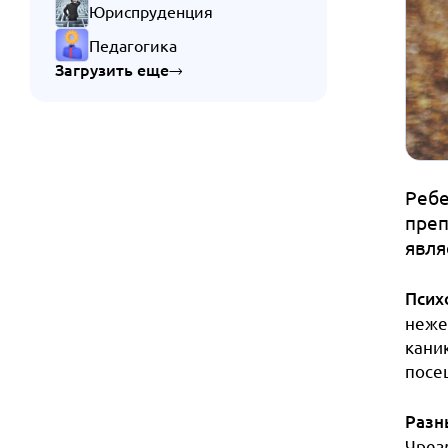
Юриспруденция
Педагогика
Загрузить еще
Ребе
преп
явля
Псих
неже
кани
посе
Разн
Чрез