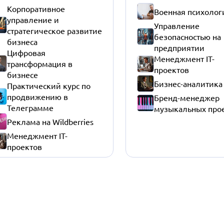
Корпоративное
Военная психолог
управление и
Управление
стратегическое развитие
безопасностью на
бизнеса
предприятии
Цифровая
Менеджмент IT-
трансформация в
проектов
бизнесе
Бизнес-аналитика
Практический курс по
продвижению в
Бренд-менеджер
Телеграмме
музыкальных про
Реклама на Wildberries
Менеджмент IT-
проектов