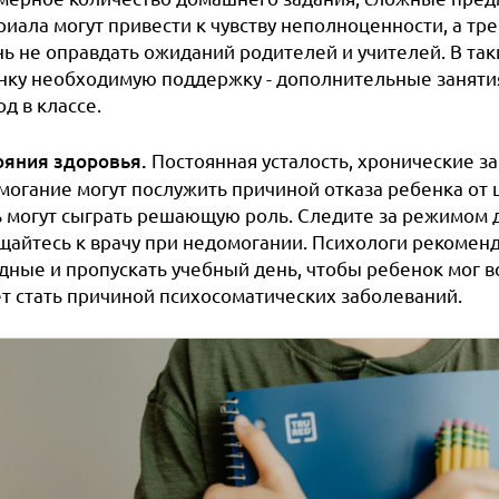
риала могут привести к чувству неполноценности, а т
ь не оправдать ожиданий родителей и учителей. В так
нку необходимую поддержку - дополнительные заняти
д в классе.
ояния здоровья.
Постоянная усталость, хронические з
могание могут послужить причиной отказа ребенка от
ь могут сыграть решающую роль. Следите за режимом д
щайтесь к врачу при недомогании. Психологи рекоменд
дные и пропускать учебный день, чтобы ребенок мог во
т стать причиной психосоматических заболеваний.