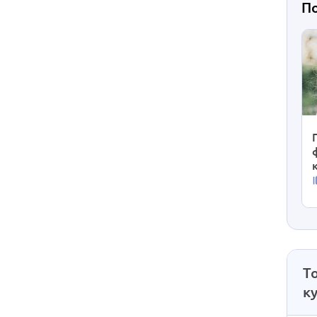
П
Т
к