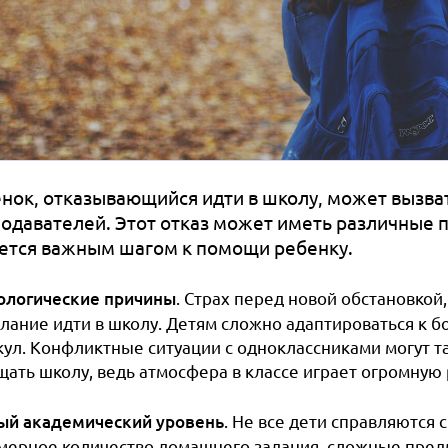
нок, отказывающийся идти в школу, может вызват
одавателей. Этот отказ может иметь различные 
ется важным шагом к помощи ребенку.
ологические причины
. Страх перед новой обстановкой
лание идти в школу. Детям сложно адаптироваться к бо
кул. Конфликтные ситуации с одноклассниками могут 
щать школу, ведь атмосфера в классе играет огромную
ый академический уровень
. Не все дети справляются 
мерное количество домашнего задания, сложные пред