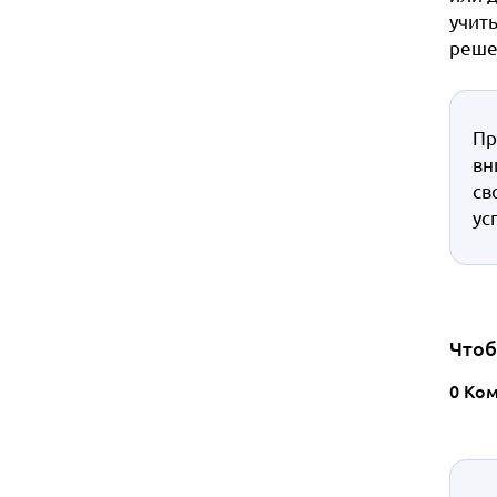
учит
реше
Пр
вн
св
ус
Чтоб
0 Ко