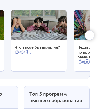
Что такое брадилалия?
Педагогические
по проявлению 
0
0
развитию креат
0
0
о
Топ 5 программ
высшего образования