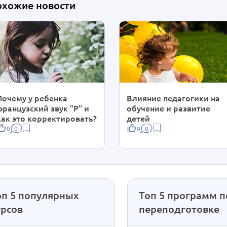
охожие новости
Почему у ребенка
Влияние педагогики на
французский звук "Р" и
обучение и развитие
как это корректировать?
детей
0
0
0
0
оп 5 популярных
Топ 5 программ п
урсов
переподготовке