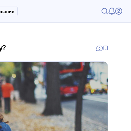
ование
у?
0