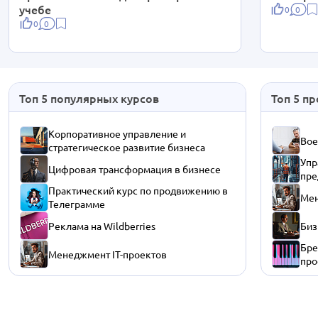
учебе
0
0
0
0
Топ 5 популярных курсов
Топ 5 п
Корпоративное управление и
Вое
стратегическое развитие бизнеса
Упр
Цифровая трансформация в бизнесе
пре
Практический курс по продвижению в
Мен
Телеграмме
Реклама на Wildberries
Биз
Бре
Менеджмент IT-проектов
про