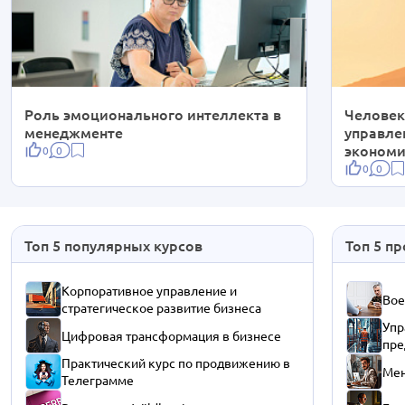
Роль эмоционального интеллекта в
Человек
менеджменте
управле
экономи
0
0
0
0
Топ 5 популярных курсов
Топ 5 п
Корпоративное управление и
Вое
стратегическое развитие бизнеса
Упр
Цифровая трансформация в бизнесе
пре
Практический курс по продвижению в
Мен
Телеграмме