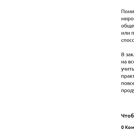
Поми
миро
обще
или 
спос
В за
на вс
учиты
прак
повс
прод
Чтоб
0 Ко