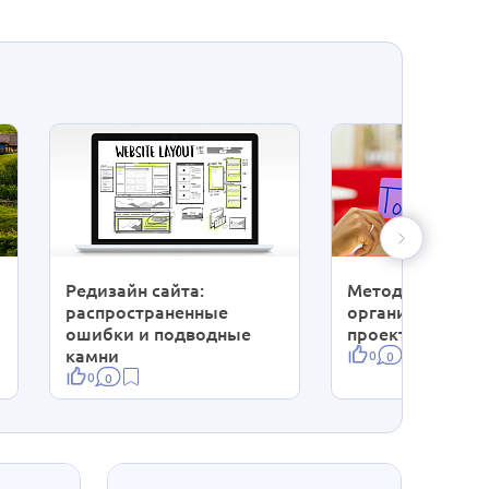
Редизайн сайта:
Методологичес
распространенные
организация ди
ошибки и подводные
проектировани
камни
0
0
0
0