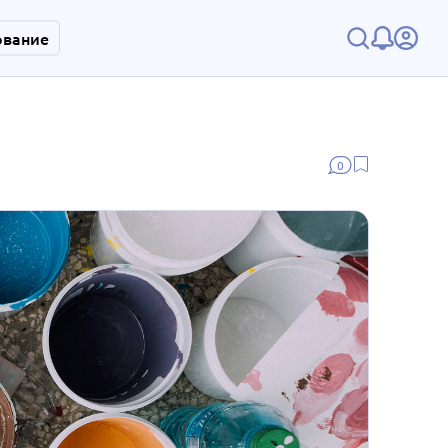
ование
0