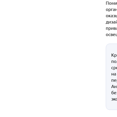
Поми
орга
оказ
диза
прив
осве
Кр
по
ср
на
пе
Ан
бе
эк