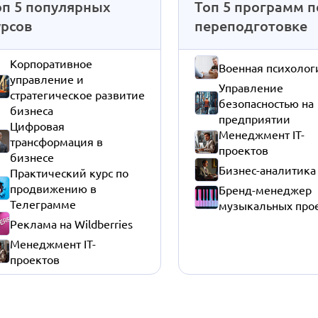
оп 5 популярных
Топ 5 программ п
урсов
переподготовке
Корпоративное
Военная психолог
управление и
Управление
стратегическое развитие
безопасностью на
бизнеса
предприятии
Цифровая
Менеджмент IT-
трансформация в
проектов
бизнесе
Бизнес-аналитика
Практический курс по
продвижению в
Бренд-менеджер
Телеграмме
музыкальных про
Реклама на Wildberries
Менеджмент IT-
проектов