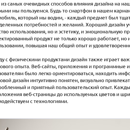
 из самых очевидных способов влияния дизайна на наш
рыми мы пользуемся. Будь то смартфон в нашем кармане
мобиль, который мы водим, - каждый предмет был тща
деленных потребностей и желаний. Хороший дизайн уч
ство использования, но и эстетику, и эмоциональную п
ектированный продукт не только хорошо работает, но 
льзовании, повышая наш общий опыт и удовлетворенно
ду с физическими продуктами дизайн также играет ва
ового опыта. Веб-сайты, приложения и программные и
зователям было легко ориентироваться, находить инф
овой дизайн интуитивно понятен, визуально привлекате
роблемный и приятный пользовательский опыт. Каждый
оложения веб-страницы до используемых цветов и шриф
модействуем с технологиями.