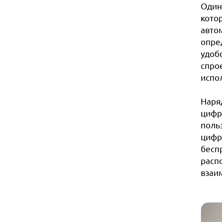
Один
кото
авто
опре
удоб
спро
испо
Наря
цифр
поль
цифр
бесп
расп
взаи