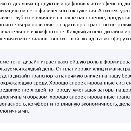
мо отдельных продуктов и цифровых интерфейсов, диз
низацию нашего физического окружения. Архитектура 
ывает глубокое влияние на наше настроение, продукти
йн интерьера позволяет создать пространство не толь
лекательное и комфортное. Каждый аспект дизайна инт
щения и материалов - вносит свой вклад в атмосферу и
оме того, дизайн играет важнейшую роль в формирова
льзуемся каждый день. От планировки улиц и магистра
едств дизайн транспорта напрямую влияет на нашу без
 окружающую среду. Хорошо спроектированные систе
редвижение людей по городу, уменьшая заторы на дор
алогичным образом, хорошо спроектированные транспор
зопасность, комфорт и топливную экономичность, дел
ологичными.