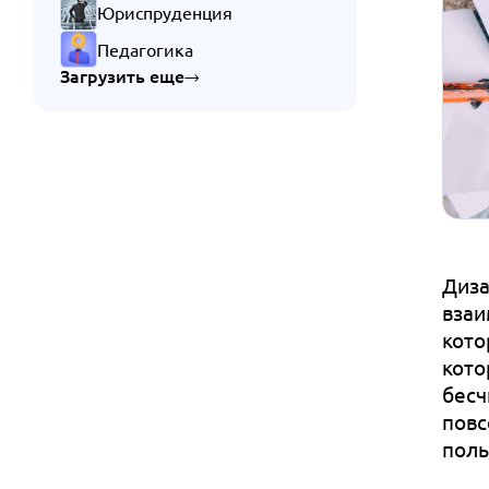
Юриспруденция
Педагогика
Загрузить еще
Диза
взаи
кото
кото
бесч
повс
поль