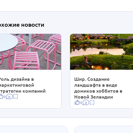
охожие новости
Роль дизайна в
Шир. Создание
маркетинговой
ландшафта в виде
стратегии компаний
домиков хоббитов в
Новой Зеландии
0
0
0
0