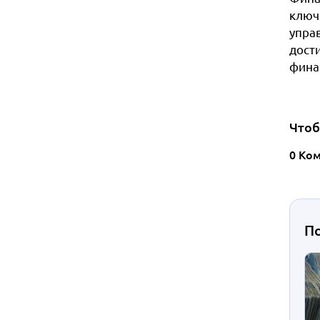
ключ
упра
дост
фина
Чтоб
0 Ко
П