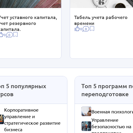
Учет уставного капитала,
Табель учета рабочего
учет резервного
времени
капитала.
0
0
0
0
оп 5 популярных
Топ 5 программ п
урсов
переподготовке
Корпоративное
Военная психолог
управление и
Управление
стратегическое развитие
безопасностью на
бизнеса
предприятии