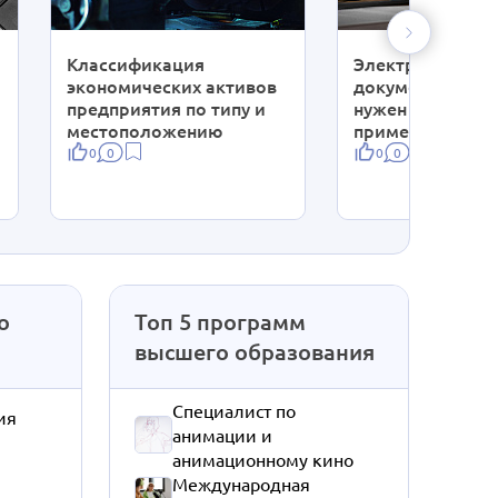
Классификация
Электронный
экономических активов
документооборо
предприятия по типу и
нужен и как его
местоположению
применять
0
0
0
0
о
Топ 5 программ
высшего образования
Специалист по
ия
анимации и
анимационному кино
Международная