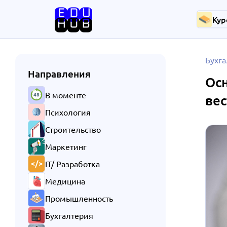
Кур
Бухга
Направления
Осн
В моменте
ве
Психология
Строительство
Маркетинг
IT/ Разработка
Медицина
Промышленность
Бухгалтерия