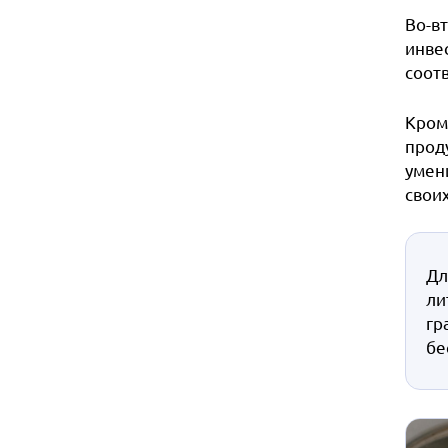
Во-в
инве
соот
Кром
проду
умен
своих
Дл
ли
гр
бе