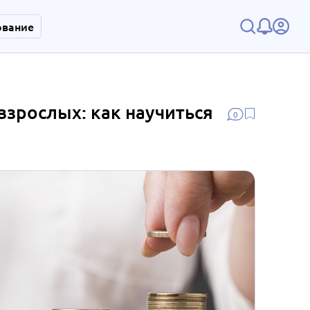
ование
зрослых: как научиться
0