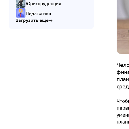
Юриспруденция
Педагогика
Загрузить еще
Чело
фина
план
сред
Чтоб
перв
умен
план