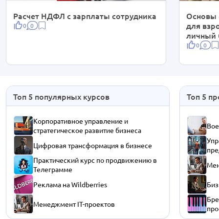
Расчет НДФЛ с зарплаты сотрудника
Основы 
для взро
0
0
личный
0
0
Топ 5 популярных курсов
Топ 5 п
Корпоративное управление и
Вое
стратегическое развитие бизнеса
Упр
Цифровая трансформация в бизнесе
пре
Практический курс по продвижению в
Мен
Телеграмме
Реклама на Wildberries
Биз
Бре
Менеджмент IT-проектов
про