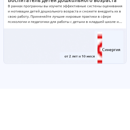
Туризм
1 курс
В рамках программы вы изучите эффективные системы оценивания
и мотивации детей дошкольного возраста и сможете внедрить их в
Экономика и банковское дело
1 курс
свою работу. Применяйте лучшие мировые практики в сфере
Юриспруденция
1 курс
психологии и педагогики для работы c детьми в младшей школе и
формируйте будущее нашего мира с помощью подрастающего
поколения!
Синергия
от 2 лет и 10 месяцев
-41%