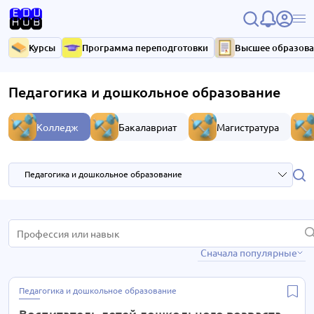
Курсы
Программа переподготовки
Высшее образов
Педагогика и дошкольное образование
Колледж
Бакалавриат
Магистратура
Педагогика и дошкольное образование
IT- технологии
1 курс
Сначала популярные
Анимация и дизайн
3 курса
Педагогика и дошкольное образование
1 курс
Педагогика и дошкольное образование
Реклама
1 курс
Воспитатель детей дошкольного возраста