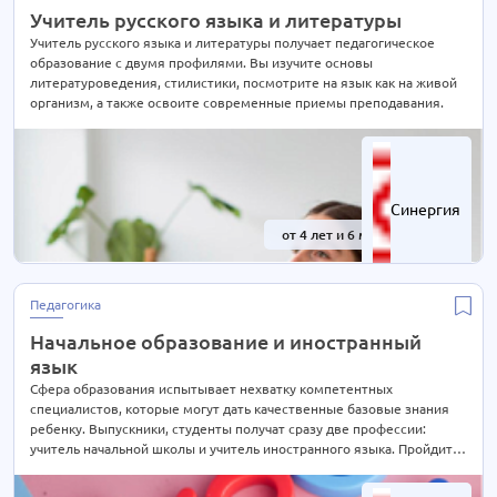
Учитель русского языка и литературы
Учитель русского языка и литературы получает педагогическое
образование с двумя профилями. Вы изучите основы
литературоведения, стилистики, посмотрите на язык как на живой
организм, а также освоите современные приемы преподавания.
Синергия
от 4 лет и 6 мес.
-41%
Педагогика
Начальное образование и иностранный
язык
Сфера образования испытывает нехватку компетентных
специалистов, которые могут дать качественные базовые знания
ребенку. Выпускники, студенты получат сразу две профессии:
учитель начальной школы и учитель иностранного языка. Пройдите
курс углубленного английского языка и станьте более
конкурентоспособным на рынке труда.