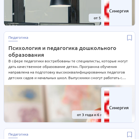
Синергия
от 5 лет
-41%
Педагогика
Психология и педагогика дошкольного
образования
В сфере педагогики востребованы те специалисты, которые могут
дать качественное образование детям. Программа обучения
направлена на подготовку высококвалифицированных педагогов
детских садов и начальных школ. Выпускники смогут работать с
детьми дошкольного возраста, не нарушая личные границы ребенка,
и внести свой вклад в воспитание нового поколения.
Синергия
от 3 года и 6 мес.
-41%
Педагогика