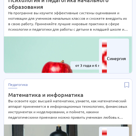
Дизайн и реклама
6 курсов
образования
Игровая индустрия и киберспорт
На программе вы изучите эффективные системы оценивания и
1 курс
мотивации для учеников начальных классов и сможете внедрить их
Информационные технологии
6 курсов
в свою работу. Применяйте лучшие мировые практики в сфере
психологии и педагогики для работы c детьми в младшей школе и
Лингвистика
1 курс
формируйте будущее нашего мира с помощью подрастающего
Маркетинг
2 курса
поколения.
Менеджмент
11 курсов
Музыкальная индустрия
1 курс
Синергия
Педагогика
5 курсов
от 3 года и 6 мес.
-41%
Программирование
2 курса
Продюсинг
3 курса
Педагогика
Психология
2 курса
Математика и информатика
Робототехника
3 курса
Вы освоите курс высшей математики, узнаете, как математический
Факультет медиа
аппарат применяется в информационных технологиях, финансовых
2 курса
инструментах и моделировании, и поймете, какими
Физическая культура
2 курса
педагогическими приемами можно привить ученикам любовь к
точным наукам. Учитель математики и информатики сразу получает
Экономика
4 курса
педагогическое образование с двумя профилями.
Юриспруденция
2 курса