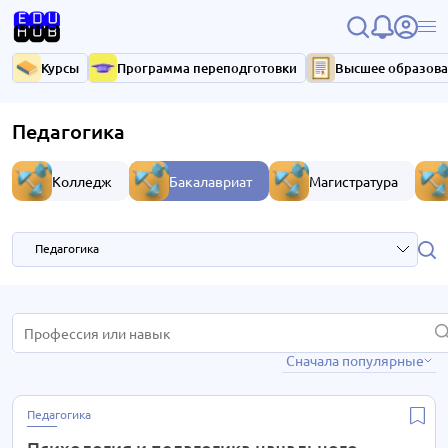
Курсы
Программа переподготовки
Высшее образов
Педагогика
Колледж
Бакалавриат
Магистратура
Педагогика
Анимация и комиксы
2 курса
Сначала популярные
Банковское дело
2 курса
Гейм дизайна и разработки игр
2 курса
Педагогика
Государственное и муниципальное управление
1 курс
Психология и педагогика начального