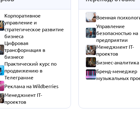
Корпоративное
Военная психолог
управление и
Управление
стратегическое развитие
безопасностью на
бизнеса
предприятии
Цифровая
Менеджмент IT-
трансформация в
проектов
бизнесе
Бизнес-аналитика
Практический курс по
продвижению в
Бренд-менеджер
Телеграмме
музыкальных про
Реклама на Wildberries
Менеджмент IT-
проектов