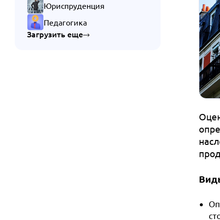
Юриспруденция
Педагогика
Загрузить еще
Оцен
опре
насл
прод
Вид
Оп
ст