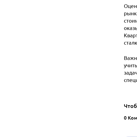
Оцен
рынк
стои
оказ
Квар
стал
Важн
учит
зада
спец
Чтоб
0 Ко