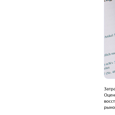
Затр
Оценщ
восс
рыно