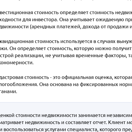
вестиционная стоимость определяет стоимость недвиж
ходности для инвестора. Она учитывает ожидаемую пр
движимости (арендных платежей, дохода от продажи и т
квидационная стоимость используется в случаях вын
оки. Он определяет стоимость, которую можно получит
строй реализации, не учитывая временные факторы, т
кономерности.
дастровая стоимость - это официальная оценка, котора
логообложения. Она основана на фиксированных норма
ганами.
енкой стоимости недвижимости занимается независим
матривает недвижимость и составляет отчет. Клиент м
и воспользоваться услугами специалиста, которого пре