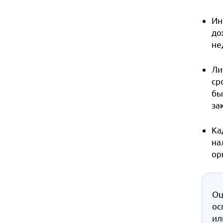
Ин
до
не
Ли
ср
бы
за
Ка
на
ор
Оц
ос
ил