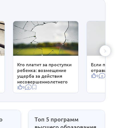
Кто платит за проступки
Если покупател
ребенка: возмещение
отравился прод
ущерба за действия
0
0
несовершеннолетнего
0
0
о
Топ 5 программ
высшего образования