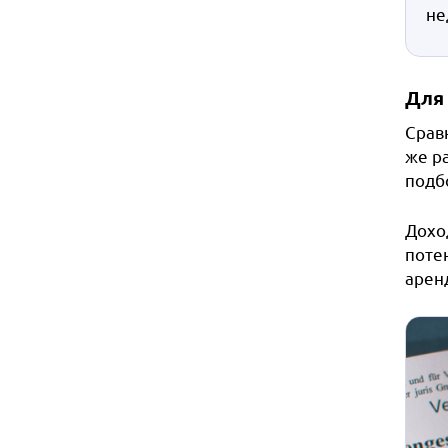
не
Для
Срав
же ра
подб
Дохо
поте
арен