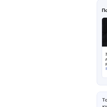
П
Т
к