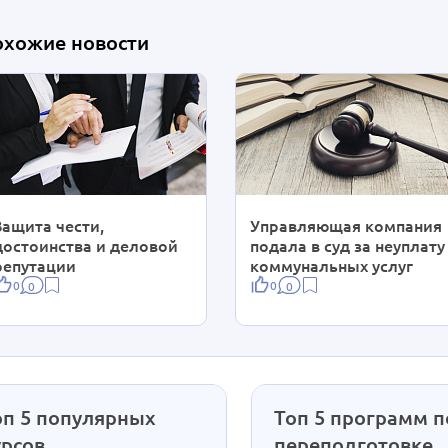
охожие новости
Защита чести,
Управляющая компания
достоинства и деловой
подала в суд за неуплату
репутации
коммунальных услуг
0
0
0
0
оп 5 популярных
Топ 5 программ п
урсов
переподготовке