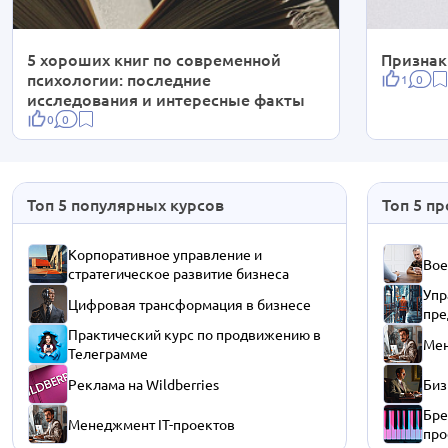
5 хороших книг по современной
Признак
психологии: последние
1
0
исследования и интересные факты
0
0
Топ 5 популярных курсов
Топ 5 п
Корпоративное управление и
Вое
стратегическое развитие бизнеса
Упр
Цифровая трансформация в бизнесе
пре
Практический курс по продвижению в
Мен
Телеграмме
Реклама на Wildberries
Биз
Бре
Менеджмент IT-проектов
про