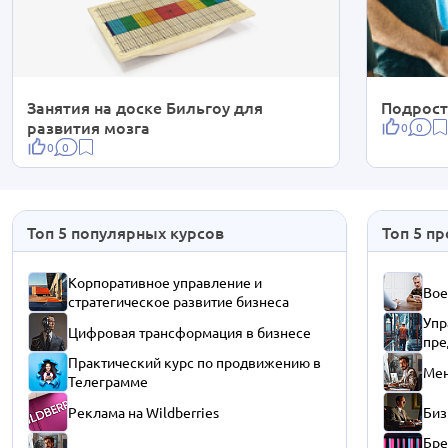
Занятия на доске Бильгоу для
Подрост
развития мозга
0
0
0
0
Топ 5 популярных курсов
Топ 5 п
Корпоративное управление и
Вое
стратегическое развитие бизнеса
Упр
Цифровая трансформация в бизнесе
пре
Практический курс по продвижению в
Мен
Телеграмме
Реклама на Wildberries
Биз
Бре