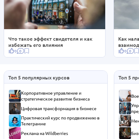
Что такое эффект свидетеля и как
Как нал
избежать его влияния
взаимод
0
0
0
0
Топ 5 популярных курсов
Топ 5 п
Корпоративное управление и
Вое
стратегическое развитие бизнеса
Упр
Цифровая трансформация в бизнесе
пре
Практический курс по продвижению в
Мен
Телеграмме
Реклама на Wildberries
Биз