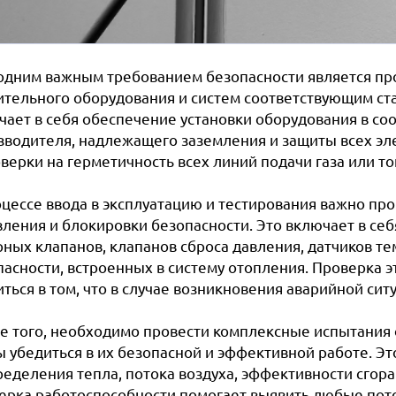
одним важным требованием безопасности является про
ительного оборудования и систем соответствующим ста
чает в себя обеспечение установки оборудования в со
зводителя, надлежащего заземления и защиты всех эл
верки на герметичность всех линий подачи газа или то
оцессе ввода в эксплуатацию и тестирования важно пр
вления и блокировки безопасности. Это включает в се
рных клапанов, клапанов сброса давления, датчиков т
асности, встроенных в систему отопления. Проверка э
ться в том, что в случае возникновения аварийной сит
е того, необходимо провести комплексные испытания 
ы убедиться в их безопасной и эффективной работе. Эт
ределения тепла, потока воздуха, эффективности сгор
ерка работоспособности помогает выявить любые пот