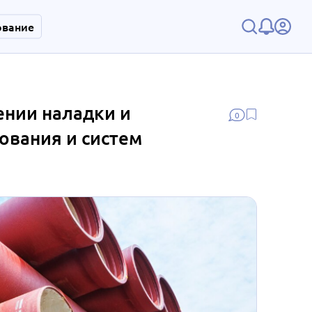
ование
ении наладки и
0
ования и систем