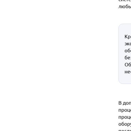
любы
Кр
эк
об
бе
Об
не
В до
проц
проц
обор
посл