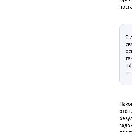
пост
В 
св
ос
та
Эф
по
Нако
отоп
резу
задо
пред