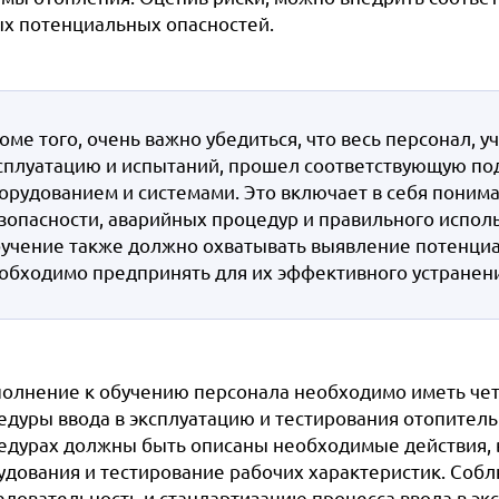
х потенциальных опасностей.
оме того, очень важно убедиться, что весь персонал, у
сплуатацию и испытаний, прошел соответствующую под
орудованием и системами. Это включает в себя поним
зопасности, аварийных процедур и правильного испол
учение также должно охватывать выявление потенциа
обходимо предпринять для их эффективного устранени
полнение к обучению персонала необходимо иметь че
едуры ввода в эксплуатацию и тестирования отопительн
едурах должны быть описаны необходимые действия, в
удования и тестирование рабочих характеристик. Соб
едовательность и стандартизацию процесса ввода в эк