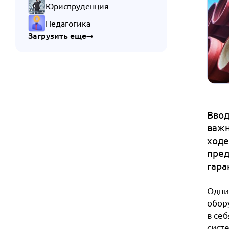
Юриспруденция
Педагогика
Загрузить еще
Ввод
важн
ходе
пред
гара
Одни
обор
в се
сист