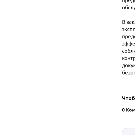
обсл
В за
эксп
пред
эффе
собл
конт
доку
безоп
Чтоб
0 Ко