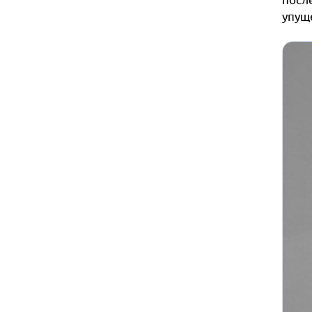
упуще