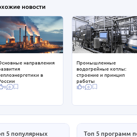
охожие новости
Основные направления
Промышленные
развития
водогрейные котлы:
теплоэнергетики в
строение и принцип
России
работы
0
0
0
0
оп 5 популярных
Топ 5 программ п