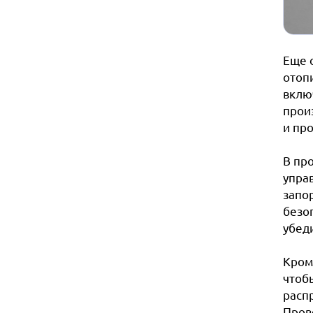
Еще 
отоп
вклю
прои
и про
В пр
упра
запо
безоп
убеди
Кром
чтоб
расп
Пров