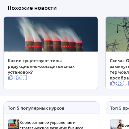
Похожие новости
Какие существуют типы
Схемы О
редукционно-охладительных
замкнут
установок?
термоэл
преобра
0
0
0
0
Топ 5 популярных курсов
Топ 5 п
Корпоративное управление и
Вое
стратегическое развитие бизнеса