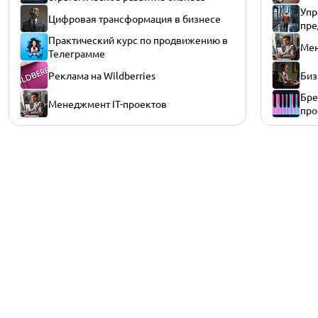
Упр
Цифровая трансформация в бизнесе
пре
Практический курс по продвижению в
Мен
Телеграмме
Реклама на Wildberries
Биз
Бре
Менеджмент IT-проектов
про