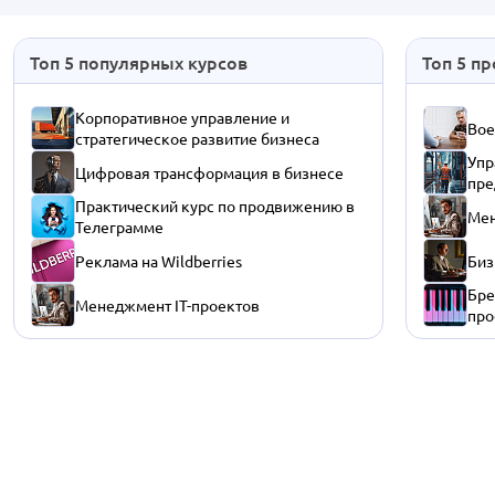
Топ 5 популярных курсов
Топ 5 п
Корпоративное управление и
Вое
стратегическое развитие бизнеса
Упр
Цифровая трансформация в бизнесе
пре
Практический курс по продвижению в
Мен
Телеграмме
Реклама на Wildberries
Биз
Бре
Менеджмент IT-проектов
про