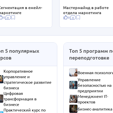
Сегментация в емейл-
Мастермайнд в работе
маркетинге
отдела маркетинга
0
0
0
0
оп 5 популярных
Топ 5 программ п
урсов
переподготовке
Корпоративное
Военная психолог
управление и
Управление
стратегическое развитие
безопасностью на
бизнеса
предприятии
Цифровая
Менеджмент IT-
трансформация в
проектов
бизнесе
Бизнес-аналитика
Практический курс по