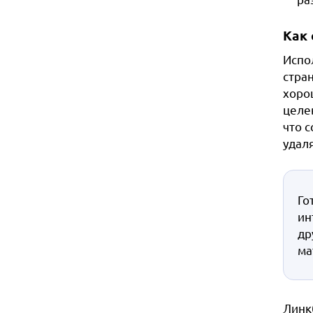
Как
Испо
стран
хоро
целе
что 
удал
Го
ин
др
ма
Линк