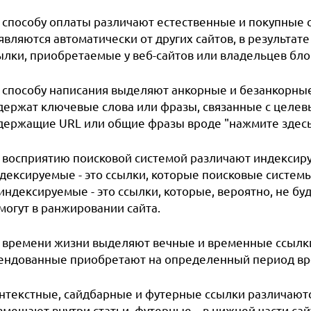
 способу оплаты различают естественные и покупные с
являются автоматически от других сайтов, в результате
ылки, приобретаемые у веб-сайтов или владельцев бло
 способу написания выделяют анкорные и безанкорные 
держат ключевые слова или фразы, связанные с целевы
держащие URL или общие фразы вроде "нажмите здесь
 восприятию поисковой системой различают индексир
дексируемые - это ссылки, которые поисковые системы
индексируемые - это ссылки, которые, вероятно, не бу
могут в ранжировании сайта.
 времени жизни выделяют вечные и временные ссылки.
ендованные приобретают на определенный период вр
нтекстные, сайдбарные и футерные ссылки различаютс
змещают внутри статьи, футерные – в нижней части сай