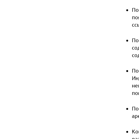
По
по
сс
По
со
со
По
Ин
не
по
По
ар
Ко
ра