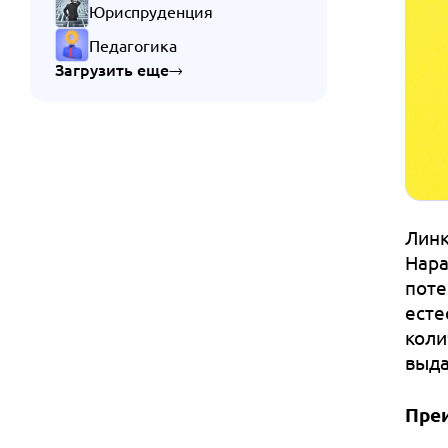
Юриспруденция
Педагогика
Загрузить еще
Линк
Нара
поте
есте
коли
выда
Пре