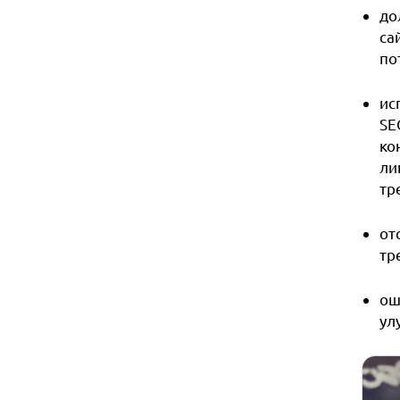
до
са
по
ис
SE
ко
ли
тр
от
тр
ош
ул