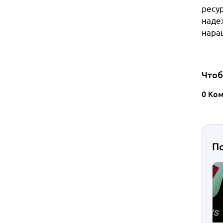
ресу
наде
нара
Чтоб
0 Ко
П