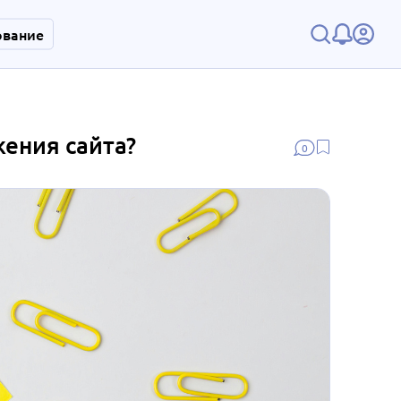
ование
ения сайта?
0