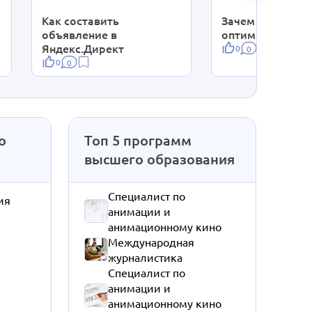
Как составить
Зачем нужна SE
объявление в
оптимизация?
Яндекс.Директ
0
0
0
0
о
Топ 5 программ
высшего образования
Специалист по
ия
анимации и
анимационному кино
Международная
журналистика
Специалист по
анимации и
анимационному кино