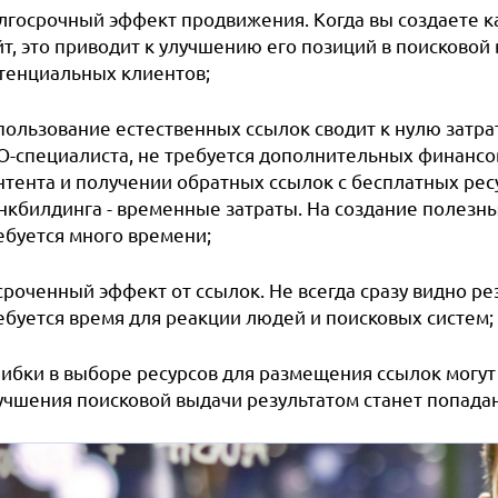
лгосрочный эффект продвижения. Когда вы создаете к
йт, это приводит к улучшению его позиций в поисковой
тенциальных клиентов;
пользование естественных ссылок сводит к нулю затра
O-специалиста, не требуется дополнительных финанс
нтента и получении обратных ссылок с бесплатных ресу
нкбилдинга
- временные затраты. На создание полезн
ебуется много времени;
сроченный эффект от ссылок. Не всегда сразу видно ре
ебуется время для реакции людей и поисковых систем;
ибки в выборе ресурсов для размещения ссылок могут
учшения поисковой выдачи результатом станет попада