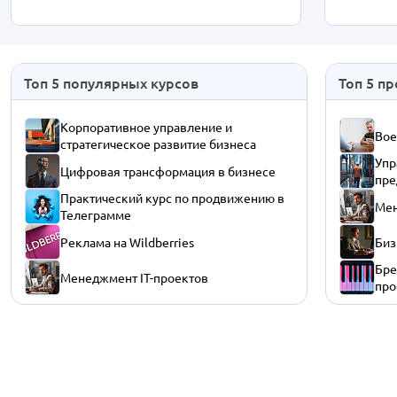
Топ 5 популярных курсов
Топ 5 п
Корпоративное управление и
Вое
стратегическое развитие бизнеса
Упр
Цифровая трансформация в бизнесе
пре
Практический курс по продвижению в
Мен
Телеграмме
Реклама на Wildberries
Биз
Бре
Менеджмент IT-проектов
про