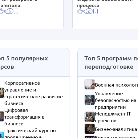
капитала.
процесса
0
0
0
0
оп 5 популярных
Топ 5 программ п
урсов
переподготовке
Корпоративное
Военная психолог
управление и
Управление
стратегическое развитие
безопасностью на
бизнеса
предприятии
Цифровая
Менеджмент IT-
трансформация в
проектов
бизнесе
Бизнес-аналитика
Практический курс по
продвижению в
Бренд-менеджер