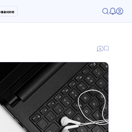
ование
0