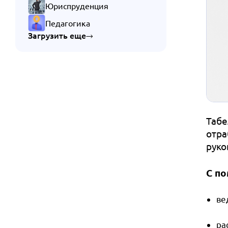
Юриспруденция
Педагогика
Загрузить еще
Табе
отра
руко
С по
ве
ра