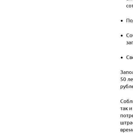
со
По
Со
за
Св
Запол
50 ле
рубл
Собл
так 
потр
штраф
врем