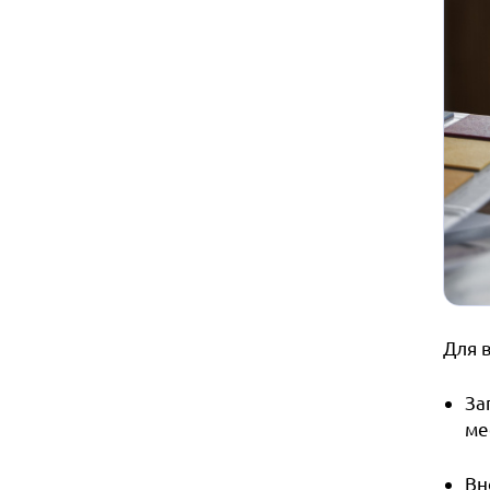
Для 
За
ме
Вн