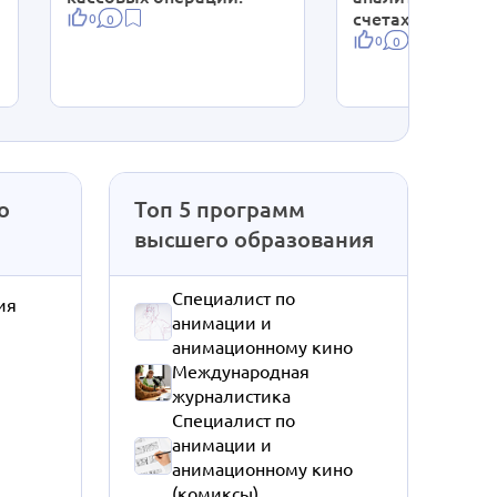
счетах
0
0
0
0
о
Топ 5 программ
высшего образования
Специалист по
ия
анимации и
анимационному кино
Международная
журналистика
Специалист по
анимации и
анимационному кино
(комиксы)