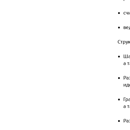
сч
ве
Струк
Ша
а 
Ра
ид
Гр
а 
Ра