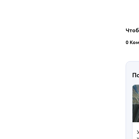
Чтоб
0 Ко
П