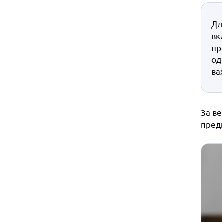
Дл
вк
пр
од
ва
За в
пред