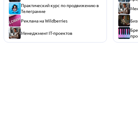
Практический курс по продвижению в
Мен
Телеграмме
Реклама на Wildberries
Биз
Бре
Менеджмент IT-проектов
про