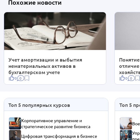
Похожие новости
Учет амортизации и выбытия
Понятие
нематериальных активов в
отличие
бухгалтерском учете
хозяйст
0
0
0
0
Топ 5 популярных курсов
Топ 5 п
Корпоративное управление и
Вое
стратегическое развитие бизнеса
Упр
Цифровая трансформация в бизнесе
пре