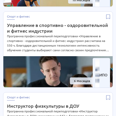
10 Месяцев
-59%
Спорт и фитнес
Управление в спортивно - оздоровительной
и фитнес индустрии
Программа профессиональной переподготовки «Управление в
спортивно - оздоровительной и фитнес индустрии» рассчитана на
550 ч. Благодаря дистанционным технологиям интенсивность
обучения студенты выбирают сами согласно своим предпочтениям.
При Вашем желании длительность курса может быть экстерном
СОКРАЩЕНА В 2 РАЗА! Подробности уточняйте по телефону на сайте
или отправьте нам заявку для консультации.
ИПО
6 Месяцев
-52%
Спорт и фитнес
Инструктор физкультуры в ДОУ
Программа профессиональной переподготовки «Инструктор
физкультуры в ДОУ» рассчитана на 642 ч. Благодаря дистанционным