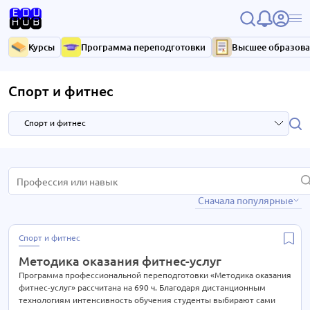
Курсы
Программа переподготовки
Высшее образов
Спорт и фитнес
Спорт и фитнес
HR и управление персоналом
3 курса
Сначала популярные
IT-технологии
37 курсов
Антикризисное управление
7 курсов
Спорт и фитнес
Библиотечное дело
4 курса
Методика оказания фитнес-услуг
Бухгалтерия
33 курса
Программа профессиональной переподготовки «Методика оказания
фитнес-услуг» рассчитана на 690 ч. Благодаря дистанционным
Высший менеджмент
33 курса
технологиям интенсивность обучения студенты выбирают сами
15