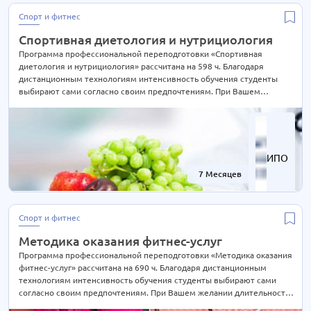
Экономика
63 курса
Спорт и фитнес
Экспертиза и оценка
12 курсов
Спортивная диетология и нутрициология
Эксплуатация
4 курса
Программа профессиональной переподготовки «Спортивная
диетология и нутрициология» рассчитана на 598 ч. Благодаря
Электроэнергетика
40 курсов
дистанционным технологиям интенсивность обучения студенты
Юриспруденция
62 курса
выбирают сами согласно своим предпочтениям. При Вашем
желании длительность курса может быть экстерном СОКРАЩЕНА В
2 РАЗА! Подробности уточняйте по телефону на сайте или отправьте
нам заявку для консультации.
ИПО
7 Месяцев
-70%
Спорт и фитнес
Методика оказания фитнес-услуг
Программа профессиональной переподготовки «Методика оказания
фитнес-услуг» рассчитана на 690 ч. Благодаря дистанционным
технологиям интенсивность обучения студенты выбирают сами
согласно своим предпочтениям. При Вашем желании длительность
курса может быть экстерном СОКРАЩЕНА В 2 РАЗА! Подробности