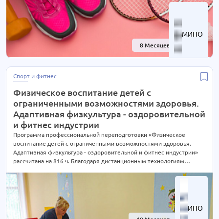
уточняйте по телефону на сайте или отправьте нам заявку для
консультации.
МИПО
8 Месяцев
-30%
Спорт и фитнес
Физическое воспитание детей с
ограниченными возможностями здоровья.
Адаптивная физкультура - оздоровительной
и фитнес индустрии
Программа профессиональной переподготовки «Физическое
воспитание детей с ограниченными возможностями здоровья.
Адаптивная физкультура - оздоровительной и фитнес индустрии»
рассчитана на 816 ч. Благодаря дистанционным технологиям
интенсивность обучения студенты выбирают сами согласно своим
предпочтениям. При Вашем желании длительность курса может
быть экстерном СОКРАЩЕНА В 2 РАЗА! Подробности уточняйте по
телефону на сайте или отправьте нам заявку для консультации.
ИПО