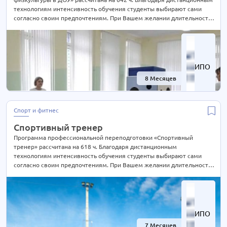
технологиям интенсивность обучения студенты выбирают сами
согласно своим предпочтениям. При Вашем желании длительность
курса может быть экстерном СОКРАЩЕНА В 2 РАЗА! Подробности
уточняйте по телефону на сайте или отправьте нам заявку для
консультации.
ИПО
8 Месяцев
-58%
Спорт и фитнес
Спортивный тренер
Программа профессиональной переподготовки «Спортивный
тренер» рассчитана на 618 ч. Благодаря дистанционным
технологиям интенсивность обучения студенты выбирают сами
согласно своим предпочтениям. При Вашем желании длительность
курса может быть экстерном СОКРАЩЕНА В 2 РАЗА! Подробности
уточняйте по телефону на сайте или отправьте нам заявку для
консультации.
ИПО
7 Месяцев
-59%