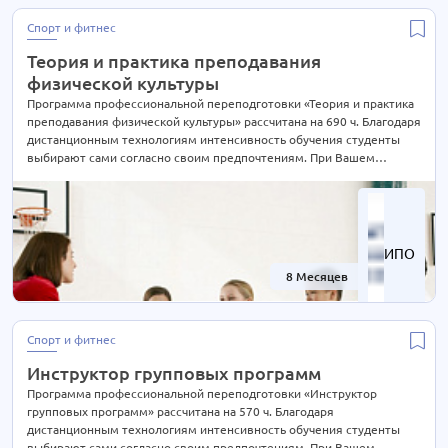
Менеджмент в различных сферах
9 курсов
Спорт и фитнес
Металлургия
12 курсов
Теория и практика преподавания
Метрология
6 курсов
физической культуры
Нефтегазовое дело
18 курсов
Программа профессиональной переподготовки «Теория и практика
преподавания физической культуры» рассчитана на 690 ч. Благодаря
Охрана труда и безопасность
25 курсов
дистанционным технологиям интенсивность обучения студенты
Педагогика
69 курсов
выбирают сами согласно своим предпочтениям. При Вашем
желании длительность курса может быть экстерном СОКРАЩЕНА В
Педагогика профессионального образования
46 курсов
2 РАЗА! Подробности уточняйте по телефону на сайте или отправьте
Подъемные сооружения и лифты
8 курсов
нам заявку для консультации.
Пожарно-технический минимум (ПТМ)
3 курса
ИПО
Практическая психология
24 курса
8 Месяцев
-52%
Предметная подготовка учителей
16 курсов
Продукты питания - технология производства
2 курса
Спорт и фитнес
Проектирование
12 курсов
Инструктор групповых программ
Профессии
0 курсов
Программа профессиональной переподготовки «Инструктор
Психология
81 курс
групповых программ» рассчитана на 570 ч. Благодаря
дистанционным технологиям интенсивность обучения студенты
Реклама и PR
4 курса
выбирают сами согласно своим предпочтениям. При Вашем