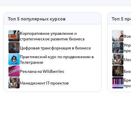
Топ 5 популярных курсов
Топ 5 п
Корпоративное управление и
Вое
стратегическое развитие бизнеса
Упр
Цифровая трансформация в бизнесе
пре
Практический курс по продвижению в
Мен
Телеграмме
Реклама на Wildberries
Биз
Бре
Менеджмент IT-проектов
про