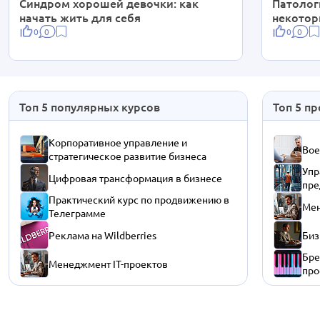
Синдром хорошей девочки: как
Патолог
начать жить для себя
некотор
0
0
0
0
Топ 5 популярных курсов
Топ 5 п
Корпоративное управление и
Вое
стратегическое развитие бизнеса
Упр
Цифровая трансформация в бизнесе
пре
Практический курс по продвижению в
Мен
Телеграмме
Реклама на Wildberries
Биз
Бре
Менеджмент IT-проектов
про