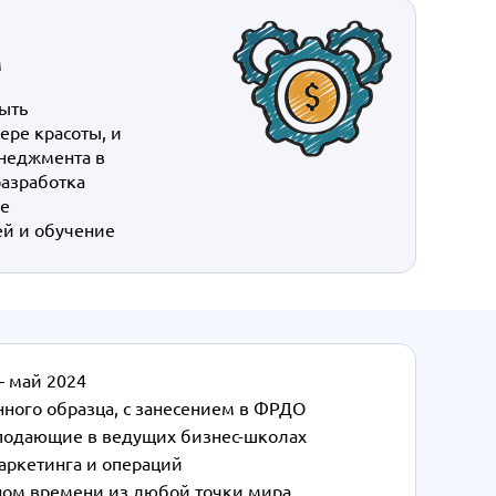
м
ыть
ере красоты, и
енеджмента в
разработка
ие
ей и обучение
— май 2024
ого образца, с занесением в ФРДО
подающие в ведущих бизнес-школах
маркетинга и операций
ьном времени из любой точки мира