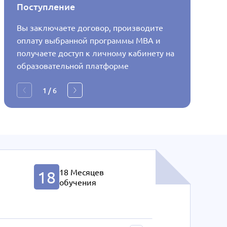
Поступление
Регист
Вы заключаете договор, производите
Образов
оплату выбранной программы MBA и
собстве
получаете доступ к личному кабинету на
которую
образовательной платформе
будут д
общение
1
/
6
отправк
18 Месяцев
18
обучения