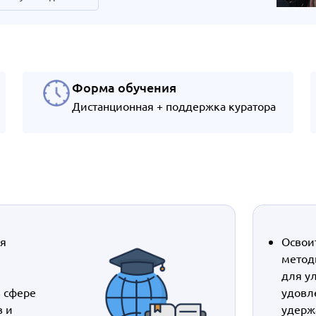
Форма обучения
Дистанционная + поддержка куратора
ия
Освои
метод
для у
в сфере
удовл
в и
удерж