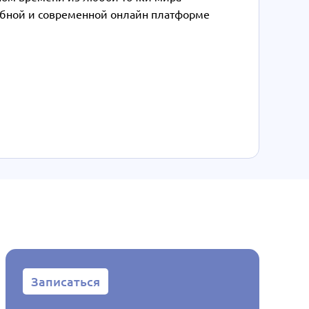
обной и современной онлайн платформе
Записаться
Запис