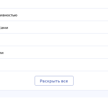
тивностью
сами
ми
Раскрыть все