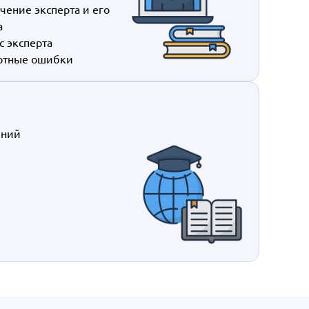
чение эксперта и его
а
с эксперта
ртные ошибки
яний