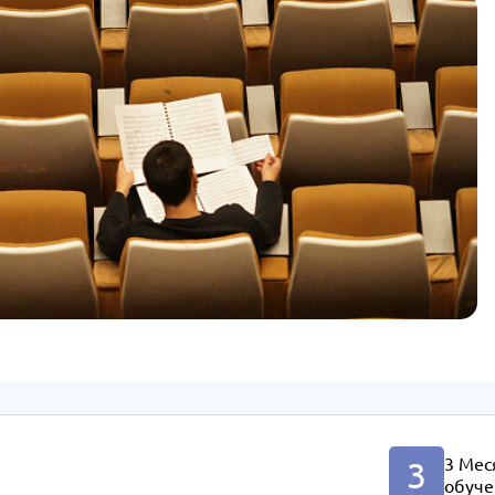
3 Мес
3
обуче