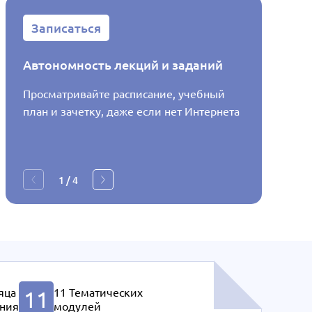
Записаться
Запис
Автономность лекций и заданий
Распис
Просматривайте расписание, учебный
Узнавай
план и зачетку, даже если нет Интернета
будет в
1
/
4
яца
11 Тематических
11
ния
модулей