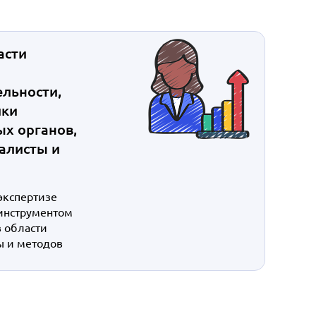
асти
ельности,
ики
х органов,
алисты и
экспертизе
инструментом
в области
ы и методов