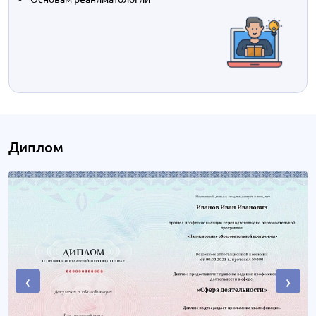
Диплом
‹
›