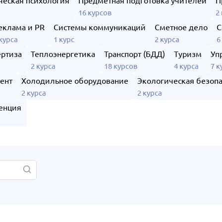
ческая психология
Предметная подготовка учителей
П
а
16 курсов
2
еклама и PR
Системы коммуникаций
Сметное дело
С
 курса
1 курс
2 курса
6
ертиза
Теплоэнергетика
Транспорт (БДД)
Туризм
Уп
2 курса
18 курсов
4 курса
7 к
ент
Холодильное оборудование
Экологическая безопа
2 курса
2 курса
енция