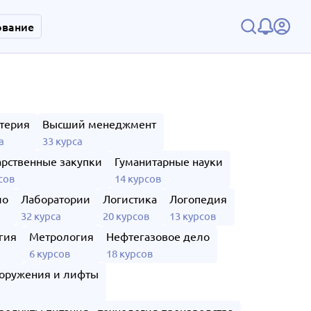
ование
терия
Высший менеджмент
а
33 курса
арственные закупки
Гуманитарные науки
сов
14 курсов
ло
Лаборатории
Логистика
Логопедия
32 курса
20 курсов
13 курсов
гия
Метрология
Нефтегазовое дело
6 курсов
18 курсов
оружения и лифты