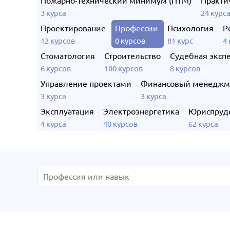
Пожарно-технический минимум (ПТМ)
Практи
3 курса
24 курс
Проектирование
Профессии
Психология
Р
12 курсов
0 курсов
81 курс
4
Стоматология
Строительство
Судебная эксп
6 курсов
100 курсов
8 курсов
Управление проектами
Финансовый менеджм
3 курса
3 курса
Эксплуатация
Электроэнергетика
Юриспруд
4 курса
40 курсов
62 курса