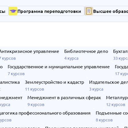
сы
Программа переподготовки
Высшее образ
Антикризисное управление
Библиотечное дело
Бухгал
7 курсов
4 курса
33 курс
ло
Государственное и муниципальное управление
Госуд
7 курсов
17 кур
алистика
Землеустройство и кадастр
Издательское де
с
11 курсов
3 курса
неджмент
Менеджмент в различных сферах
Металлур
курса
9 курсов
12 курсов
агогика профессионального образования
Подъемные со
курсов
8 курсов