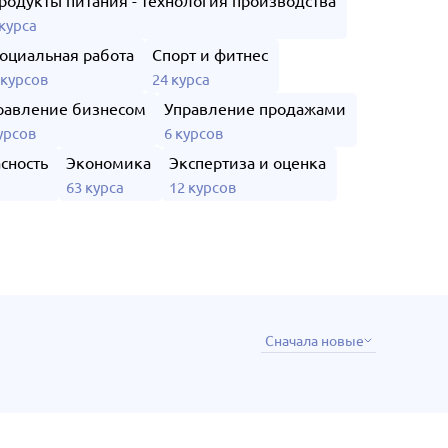
родукты питания - технология производства
 курса
оциальная работа
Спорт и фитнес
 курсов
24 курса
равление бизнесом
Управление продажами
урсов
6 курсов
сность
Экономика
Экспертиза и оценка
63 курса
12 курсов
Сначала новые