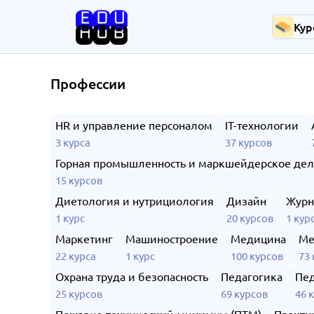
Кур
Профессии
HR и управление персоналом
IT-технологии
3 курса
37 курсов
Горная промышленность и маркшейдерское де
15 курсов
Диетология и нутрициология
Дизайн
Журн
1 курс
20 курсов
1 кур
Маркетинг
Машиностроение
Медицина
Ме
22 курса
1 курс
100 курсов
73 
Охрана труда и безопасность
Педагогика
Пед
25 курсов
69 курсов
46 